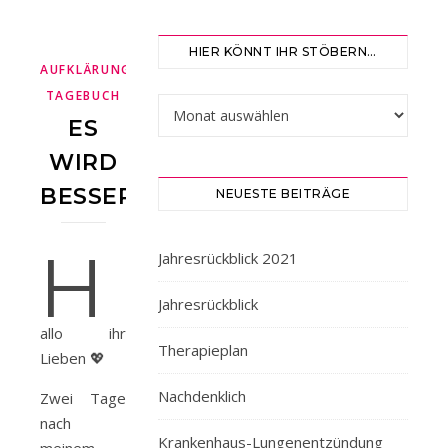
HIER KÖNNT IHR STÖBERN…
,
,
,
AUFKLÄRUNG
BLOGGEN
BRUSTKREBS
CHEMOTHERAPIE
TAGEBUCH
Hier könnt ihr stöbern…
ES
WIRD
BESSER
NEUESTE BEITRÄGE
H
Jahresrückblick 2021
Jahresrückblick
allo ihr
Therapieplan
Lieben 💖
Nachdenklich
Zwei Tage
nach
Krankenhaus-Lungenentzündung