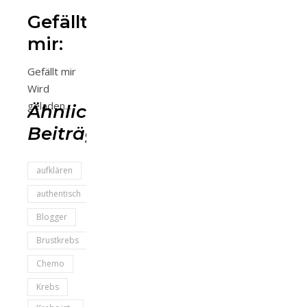
Gefällt
mir:
Gefällt mir
Wird
geladen...
Ähnliche
Beiträge
aufklären
authentisch
Blogger
Brustkrebs
Chemo
Krebs