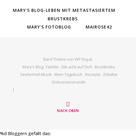
MARY'S BLOG-LEBEN MIT METASTASIERTEM
BRUSTKREBS
MARY'S FOTOBLOG
MAIROSE42
Bard Theme von
WP Royal
.
Mary’s Blog
Familie
Gib acht auf Dich
Brustkrebs
Seelenheil-Musik
Mein Tagebuch
Rezepte
Zöliakie
Diskussionsrunde
NACH OBEN
%d
Bloggern gefällt das: