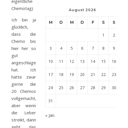
eigentliche
Chemotag)
August 2026
Ich bin ja
M
D
M
D
F
S
S
glücklich,
dass die
1
2
Chemo bis
hier her so
3
4
5
6
7
8
9
gut
10
11
12
13
14
15
16
angeschlagen
hat. Ich
17
18
19
20
21
22
23
hätte zwar
gerne die
24
25
26
27
28
29
30
20 Chemos
vollgemacht,
31
aber wenn
die Leber
« Jan.
streikt, dann
geht das