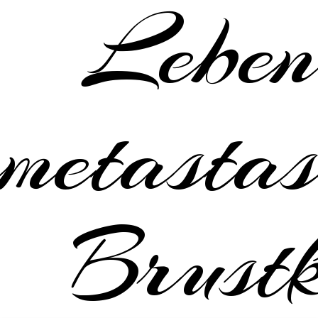
Leben
metastas
Brustk