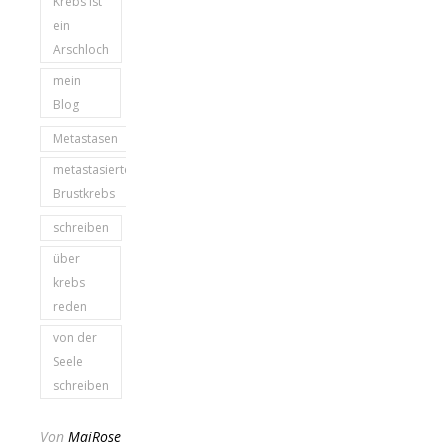
Krebs ist
ein
Arschloch
mein
Blog
Metastasen
metastasierter
Brustkrebs
schreiben
über
krebs
reden
von der
Seele
schreiben
Von
MaiRose