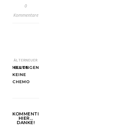
0
Kommentare
ÄLTER
NEUER
UMSTELLUNGEN
HEUTE
KEINE
CHEMO
KOMMENTIEREN
HIER...
DANKE!