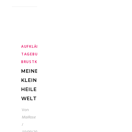
,
,
,
,
AUFKLÄRUNG
BLOGGEN
BRUSTKREBS
KREBS
MEIN
,
,
TAGEBUCH
METASTASEN
METASTASIERTER
,
BRUSTKREBS
TABLETTENTHERAPIE
MEINE
KLEINE
HEILE
WELT
Von
MaiRose
/
10/09/2021