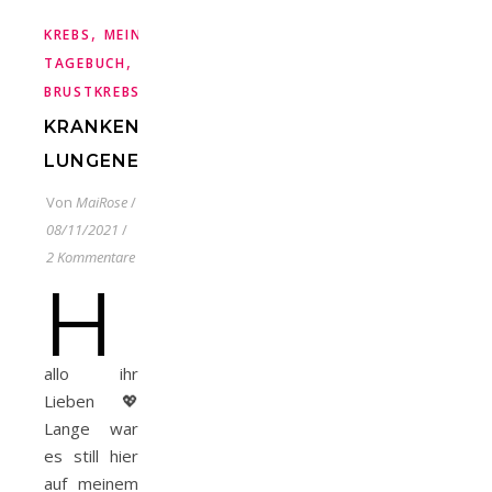
,
KREBS
MEIN
,
TAGEBUCH
METASTASIERTER
BRUSTKREBS
KRANKENHAUS-
LUNGENENTZÜNDUNG
Von
MaiRose
/
08/11/2021
/
2 Kommentare
H
allo ihr
Lieben 💖
Lange war
es still hier
auf meinem