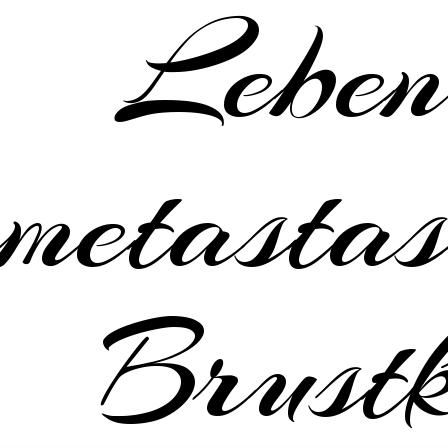
Leben
metastas
Brustk