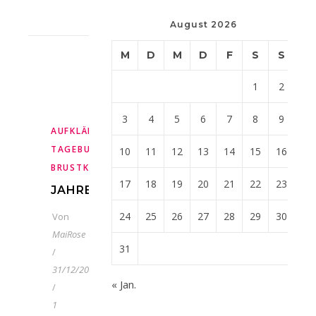
August 2026
M
D
M
D
F
S
S
1
2
3
4
5
6
7
8
9
,
,
,
,
AUFKLÄRUNG
BLOGGEN
BRUSTKREBS
FAMILIE
KRE
,
TAGEBUCH
METASTASIERTER
10
11
12
13
14
15
16
BRUSTKREBS
17
18
19
20
21
22
23
JAHRESRÜCKBLICK
24
25
26
27
28
29
30
Von
MaiRose
31
/
31/12/2021
« Jan.
/
1