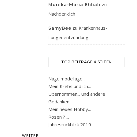
zu
Monika-Maria Ehliah
dann
ins
Nachdenklich
KH
zu
Krankenhaus-
SamyBee
weil
ich
Lungenentzündung
mich
zusätzlich
jeden
TOP BEITRÄGE & SEITEN
Tag
übergeben
Nagelmodellage...
musste.
Mein Krebs und ich...
Im
Übernommen... und andere
KH
Gedanken ...
wurden
Mein neues Hobby...
viele
Rosen ? ...
Untersuchungen…
Jahresrückblick 2019
WEITERLESEN