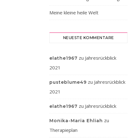
Jahres
Meine kleine heile Welt
ging
es
mir
nicht
NEUESTE KOMMENTARE
gut.
Hatte
zu
Jahresrückblick
elathe1967
viel
2021
Kopfschmerzen,
mir
zu
Jahresrückblick
pusteblume49
war
ständig
2021
übel
zu
Jahresrückblick
elathe1967
und
Ende
zu
Monika-Maria Ehliah
Februar
Therapieplan
ging
es