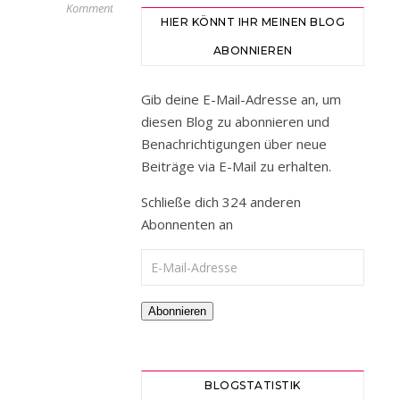
Kommentar
HIER KÖNNT IHR MEINEN BLOG
S
ɪʟᴠᴇsᴛᴇʀ
ABONNIEREN
2021Jᴀʜʀᴇsʀᴜ̈ᴄᴋʙʟɪᴄᴋ
Hallo
Gib deine E-Mail-Adresse an, um
🙋🏼‍♀️
diesen Blog zu abonnieren und
ihr
Benachrichtigungen über neue
Lieben
Beiträge via E-Mail zu erhalten.
💖
Es
Schließe dich 324 anderen
ist
Abonnenten an
Jahreswechsel.
E-Mail-Adresse
2022
steht
schon
Abonnieren
vor
der
Tür.
BLOGSTATISTIK
Und