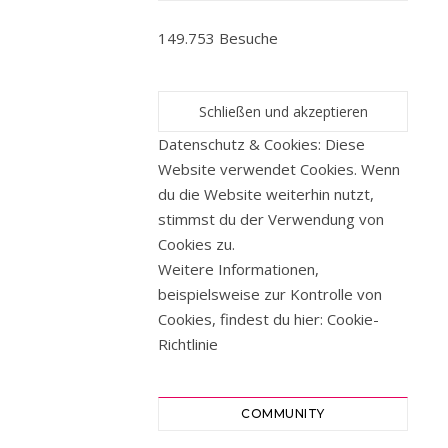
wieder
149.753 Besuche
hab
ich
ein
Jahr
Datenschutz & Cookies: Diese
geschafft
Website verwendet Cookies. Wenn
zu
du die Website weiterhin nutzt,
überleben.
stimmst du der Verwendung von
Ein
Cookies zu.
Jahr
Weitere Informationen,
voller
beispielsweise zur Kontrolle von
Höhen
Cookies, findest du hier:
Cookie-
und
Richtlinie
Tiefen.
Voller
Ängste
COMMUNITY
und
Hoffnung.