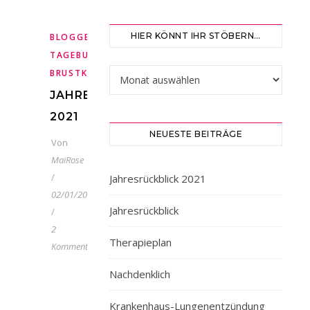
,
,
,
HIER KÖNNT IHR STÖBERN…
BLOGGEN
BRUSTKREBS
CHEMOTHERAPIE
FOTOKAM
,
,
TAGEBUCH
METASTASEN
METASTASIERTER
Hier könnt ihr stöbern…
BRUSTKREBS
JAHRESRÜCKBLICK
2021
NEUESTE BEITRÄGE
Von
MaiRose
/
Jahresrückblick 2021
02/01/2022
Jahresrückblick
/
2
Therapieplan
Kommentare
A
m
Nachdenklich
Anfang
des
Krankenhaus-Lungenentzündung