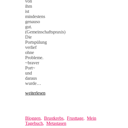
von
ihm
ist
mindestens
genauso
gut.
(Gemeinschaftspraxis)
Die
Portspülung
verlief
ohne
Probleme.
~braver
Port~
und
daraus
wurde…
weiterlesen
Bloggen
,
Brustkrebs
,
Frusttage
,
Mein
Tagebuch
,
Metastasen