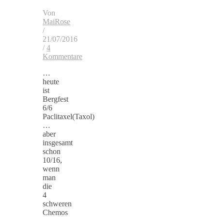
Von
MaiRose
/
21/07/2016
/
4
Kommentare
…
heute
ist
Bergfest
6/6
Paclitaxel(Taxol)
…
aber
insgesamt
schon
10/16,
wenn
man
die
4
schweren
Chemos