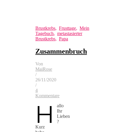
Brustkrebs
,
Frusttage
,
Mein
Tagebuch
,
metastasierter
Brustkrebs
,
Papa
Zusammenbruch
Von
MaiRose
/
26/11/2020
/
4
Kommentare
H
allo
Ihr
Lieben
?
Kurz