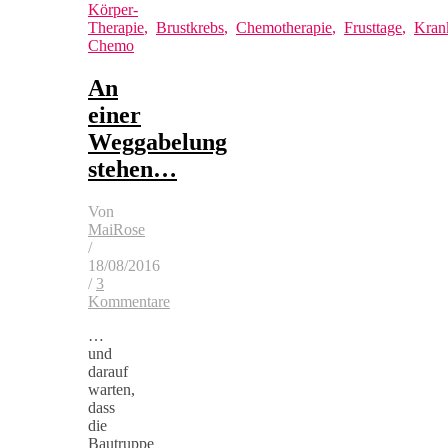
Körper-
Therapie
,
Brustkrebs
,
Chemotherapie
,
Frusttage
,
Kran
Chemo
An
einer
Weggabelung
stehen…
Von
MaiRose
/
18/08/2016
/
3
Kommentare
…
und
darauf
warten,
dass
die
Bautruppe