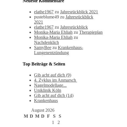
Neueste Kommentare
elathe1967
zu
Jahresrückblick 2021
pusteblume49
zu
Jahresrückblick
2021
elathe1967
zu
Jahresrückblick
Monika-Maria Ehliah
zu
Therapieplan
Monika-Maria Ehliah
zu
Nachdenklich
SamyBee
zu
Krankenhaus-
Lungenentzündung
Top Beiträge & Seiten
Gib acht auf dich (9)
4. Zyklus im Anmarsch
Nagelmodellage...
Uniklinik Köln
Gib acht auf dich (14)
Krankenhaus
August 2026
M
D
M
D
F
S
S
1
2