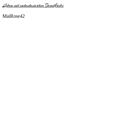
Leben mit metastasiertem Brustkrebs
MaiRose42