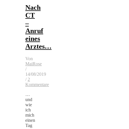
Nach
CT
–
Anruf
eines
Arztes…
Von
MaiRose
/
14/08/2019
/
2
Kommentare
…
und
wie
ich
mich
einen
Tag