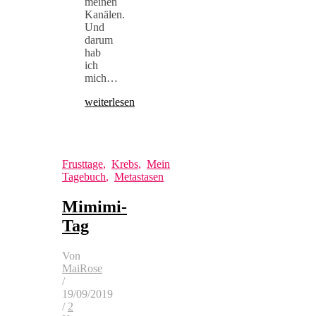
meinen
Kanälen.
Und
darum
hab
ich
mich…
weiterlesen
Frusttage
,
Krebs
,
Mein
Tagebuch
,
Metastasen
Mimimi-
Tag
Von
MaiRose
/
19/09/2019
/
2