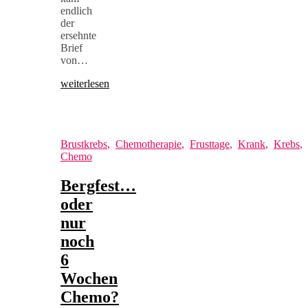
endlich
der
ersehnte
Brief
von…
weiterlesen
Brustkrebs
,
Chemotherapie
,
Frusttage
,
Krank
,
Krebs
,
Chemo
Bergfest…
oder
nur
noch
6
Wochen
Chemo?