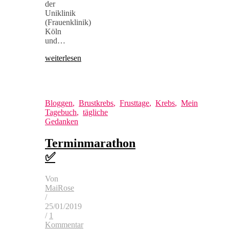
der
Uniklinik
(Frauenklinik)
Köln
und…
weiterlesen
Bloggen
,
Brustkrebs
,
Frusttage
,
Krebs
,
Mein
Tagebuch
,
tägliche
Gedanken
Terminmarathon
✅
Von
MaiRose
/
25/01/2019
/
1
Kommentar