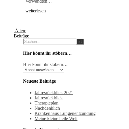
Verwandten…
weiterlesen
Ältere
Beiträge
Hier könnt ihr stöbern…
Hier könnt ihr stöbern…
Neueste Beiträge
Jahresrückblick 2021
Jahresrückblick
Therapieplan
Nachdenklich
Krankenhaus-Lungenentzündung
Meine kleine heile Welt