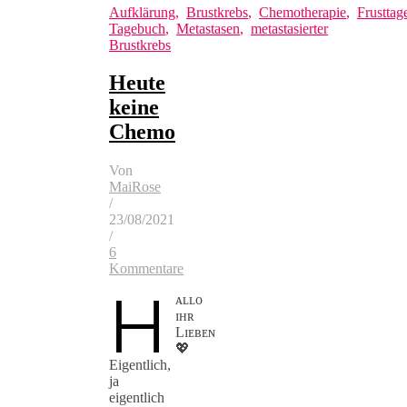
Aufklärung
,
Brustkrebs
,
Chemotherapie
,
Frusttag
Tagebuch
,
Metastasen
,
metastasierter
Brustkrebs
Heute
keine
Chemo
Von
MaiRose
/
23/08/2021
/
6
Kommentare
H
ᴀʟʟᴏ
ɪʜʀ
Lɪᴇʙᴇɴ
💖
Eigentlich,
ja
eigentlich