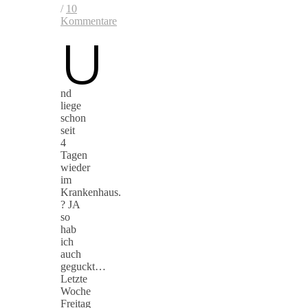
/
10
Kommentare
U
nd
liege
schon
seit
4
Tagen
wieder
im
Krankenhaus.
? JA
so
hab
ich
auch
geguckt…
Letzte
Woche
Freitag