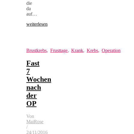
die
da
auf…
weiterlesen
Brustkrebs
,
Frusttage
,
Krank
,
Krebs
,
Operation
Fast
7
Wochen
nach
der
OP
Von
MaiRose
/
24/11/2016