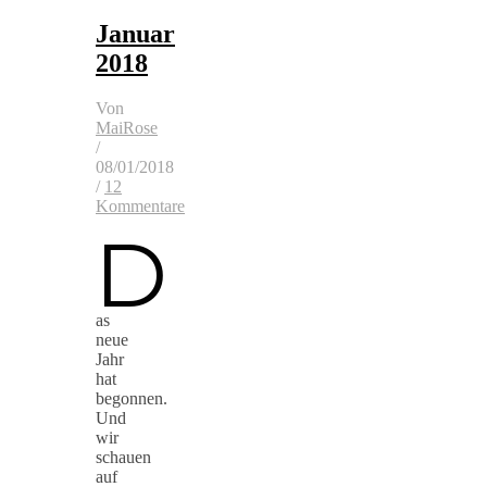
Januar
2018
Von
MaiRose
/
08/01/2018
/
12
Kommentare
D
as
neue
Jahr
hat
begonnen.
Und
wir
schauen
auf