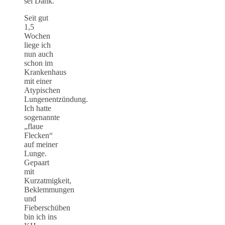
sei Dank.
Seit gut
1,5
Wochen
liege ich
nun auch
schon im
Krankenhaus
mit einer
Atypischen
Lungenentzündung.
Ich hatte
sogenannte
„flaue
Flecken“
auf meiner
Lunge.
Gepaart
mit
Kurzatmigkeit,
Beklemmungen
und
Fieberschüben
bin ich ins