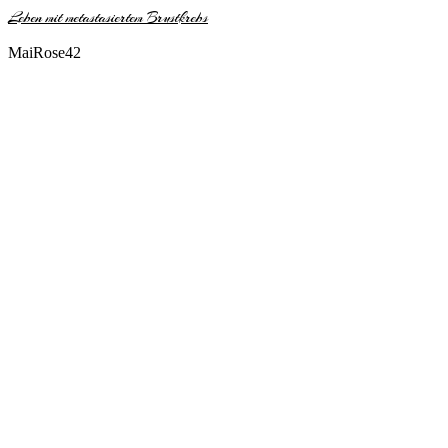
Leben mit metastasiertem Brustkrebs
MaiRose42