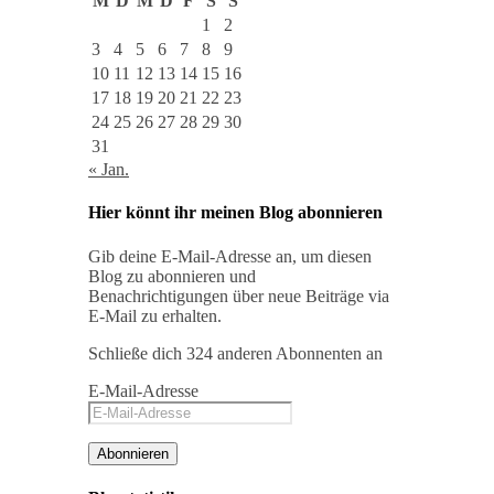
M
D
M
D
F
S
S
1
2
3
4
5
6
7
8
9
10
11
12
13
14
15
16
17
18
19
20
21
22
23
24
25
26
27
28
29
30
31
« Jan.
Hier könnt ihr meinen Blog abonnieren
Gib deine E-Mail-Adresse an, um diesen
Blog zu abonnieren und
Benachrichtigungen über neue Beiträge via
E-Mail zu erhalten.
Schließe dich 324 anderen Abonnenten an
E-Mail-Adresse
Abonnieren