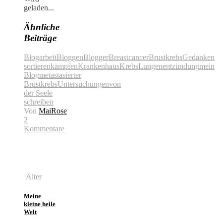
geladen...
Ähnliche
Beiträge
Blogarbeit
Bloggen
Blogger
Breastcancer
Brustkrebs
Gedanken
sortieren
kämpfen
Krankenhaus
Krebs
Lungenentzündung
mein
Blog
metastasierter
Brustkrebs
Untersuchungen
von
der Seele
schreiben
Von
MaiRose
2
Kommentare
Älter
Meine
kleine heile
Welt