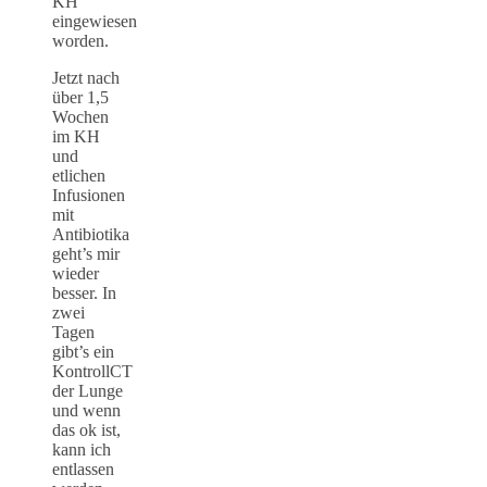
KH
eingewiesen
worden.
Jetzt nach
über 1,5
Wochen
im KH
und
etlichen
Infusionen
mit
Antibiotika
geht’s mir
wieder
besser. In
zwei
Tagen
gibt’s ein
KontrollCT
der Lunge
und wenn
das ok ist,
kann ich
entlassen