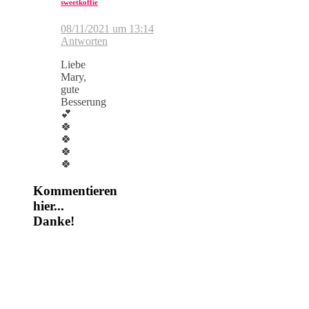
sweetkoffie
08/11/2021 um 13:14
Antworten
Liebe
Mary,
gute
Besserung
💕
🍀
🍀
🍀
🍀
Kommentieren
hier...
Danke!