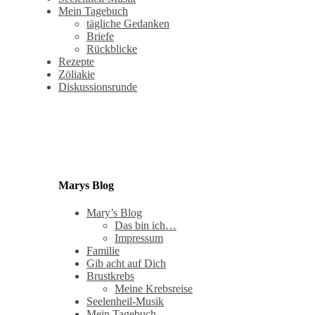
Mein Tagebuch
tägliche Gedanken
Briefe
Rückblicke
Rezepte
Zöliakie
Diskussionsrunde
Marys Blog
Mary’s Blog
Das bin ich…
Impressum
Familie
Gib acht auf Dich
Brustkrebs
Meine Krebsreise
Seelenheil-Musik
Mein Tagebuch