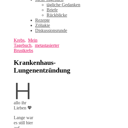
tägliche Gedanken
Briefe
Rückblicke
Rezepte
Zöliakie
Diskussionsrunde
Krebs
,
Mein
Tagebuch
,
metastasierter
Brustkrebs
Krankenhaus-
Lungenentzündung
H
allo ihr
Lieben 💖
Lange war
es still hier
auf