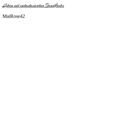
Leben mit metastasiertem Brustkrebs
MaiRose42