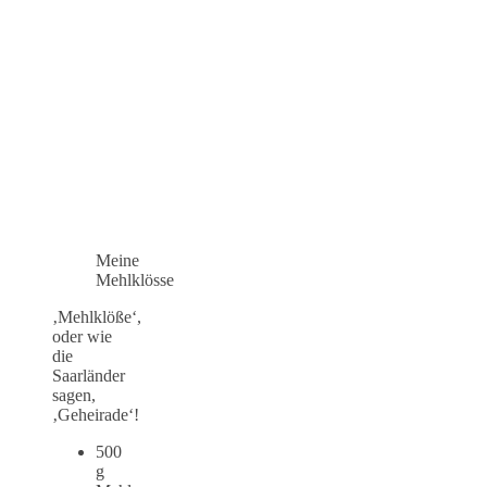
Meine
Mehlklösse
‚Mehlklöße‘,
oder wie
die
Saarländer
sagen,
‚Geheirade‘!
500
g