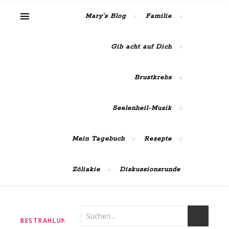
MaiRose42
Mary’s Blog
Familie
Gib acht auf Dich
Brustkrebs
Seelenheil-Musik
Mein Tagebuch
Rezepte
Zöliakie
Diskussionsrunde
,
,
,
BESTRAHLUNGEN
BLOGGEN
BRUSTKREBS
MEIN