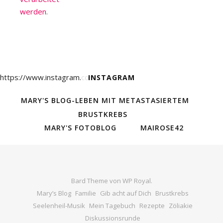
werden
.
https://www.instagram.com/
INSTAGRAM
MARY'S BLOG-LEBEN MIT METASTASIERTEM
BRUSTKREBS
MARY'S FOTOBLOG
MAIROSE42
Bard Theme von
WP Royal
.
Mary’s Blog
Familie
Gib acht auf Dich
Brustkrebs
Seelenheil-Musik
Mein Tagebuch
Rezepte
Zöliakie
Diskussionsrunde