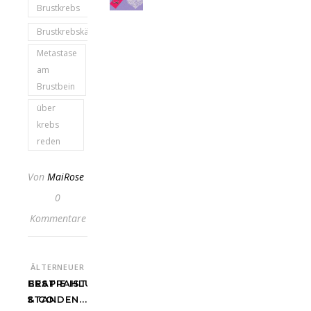
Brustkrebs
Brustkrebskämpferin
Metastase
am
Brustbein
über
krebs
reden
Von
MaiRose
0
Kommentare
ÄLTER
NEUER
1. THERAPIE IST
BESTRAHLUNGEN
ÜBERSTANDEN...
& CO.