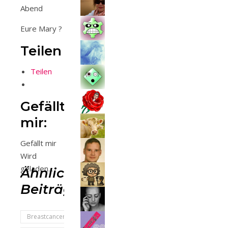
Abend
Eure Mary ?
Teilen
Teilen
Gefällt
mir:
Gefällt mir
Wird
geladen...
Ähnliche
Beiträge
Breastcancer