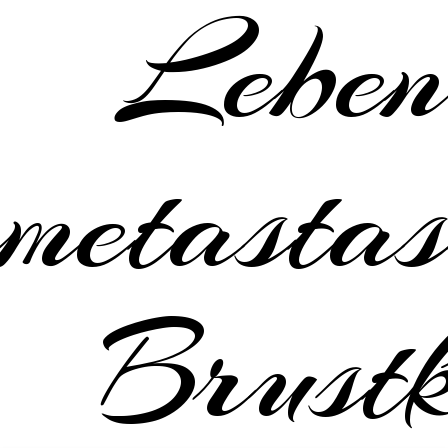
Leben
metastas
Brustk