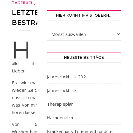
,
,
TAGEBUCH
METASTASEN
STERNUMMETASTASE
LETZTE
HIER KÖNNT IHR STÖBERN…
BESTRAHLUNG…
Hier könnt ihr stöbern…
H
NEUESTE BEITRÄGE
allo ihr
Lieben.
Jahresrückblick 2021
Es wir mal
wieder Zeit,
Jahresrückblick
dass ich mal
Therapieplan
was von mir
hören lasse.
Nachdenklich
Vor 6
Krankenhaus-Lungenentzündung
Wochen hab