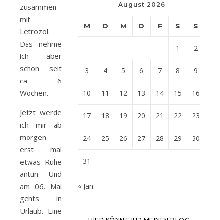
August 2026
zusammen
mit
M
D
M
D
F
S
S
Letrozol.
Das nehme
1
2
ich aber
schon seit
3
4
5
6
7
8
9
ca 6
Wochen.
10
11
12
13
14
15
16
Jetzt werde
17
18
19
20
21
22
23
ich mir ab
morgen
24
25
26
27
28
29
30
erst mal
31
etwas Ruhe
antun. Und
« Jan.
am 06. Mai
gehts in
Urlaub. Eine
HIER KÖNNT IHR MEINEN BLOG