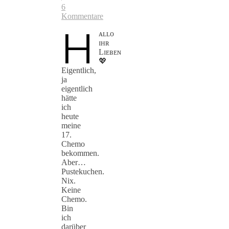
6
Kommentare
H
ᴀʟʟᴏ
ɪʜʀ
Lɪᴇʙᴇɴ
💖
Eigentlich,
ja
eigentlich
hätte
ich
heute
meine
17.
Chemo
bekommen.
Aber…
Pustekuchen.
Nix.
Keine
Chemo.
Bin
ich
darüber