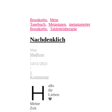
Brustkrebs
,
Mein
Tagebuch
,
Metastasen
,
metastasierter
Brustkrebs
,
Tablettentherapie
Nachdenklich
Von
MaiRose
/
14/11/2021
/
1
Kommentar
H
allo
ihr
Lieben
💖
Meine
Zeit