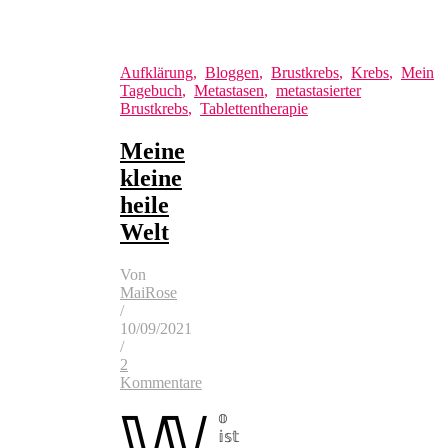
Aufklärung
,
Bloggen
,
Brustkrebs
,
Krebs
,
Mein
Tagebuch
,
Metastasen
,
metastasierter
Brustkrebs
,
Tablettentherapie
Meine
kleine
heile
Welt
Von
MaiRose
/
10/09/2021
/
2
Kommentare
𝕎
𝕠
𝕚𝕤𝕥