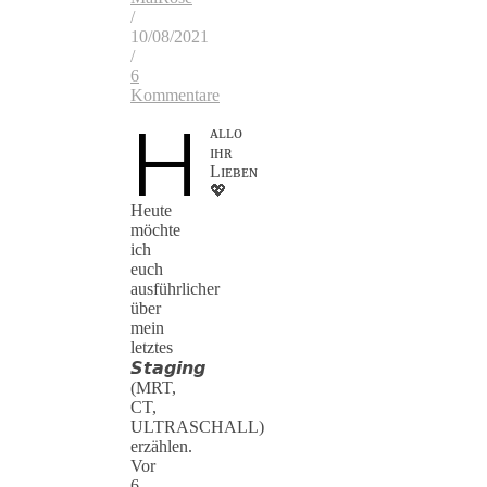
/
10/08/2021
/
6
Kommentare
H
ᴀʟʟᴏ
ɪʜʀ
Lɪᴇʙᴇɴ
💖
Heute
möchte
ich
euch
ausführlicher
über
mein
letztes
𝙎𝙩𝙖𝙜𝙞𝙣𝙜
(MRT,
CT,
ULTRASCHALL)
erzählen.
Vor
6-