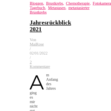
Bloggen
,
Brustkrebs
,
Chemotherapie
,
Fotokamer
Tagebuch
,
Metastasen
,
metastasierter
Brustkrebs
Jahresrückblick
2021
Von
MaiRose
/
02/01/2022
/
2
Kommentare
A
m
Anfang
des
Jahres
ging
es
mir
nicht
gut.