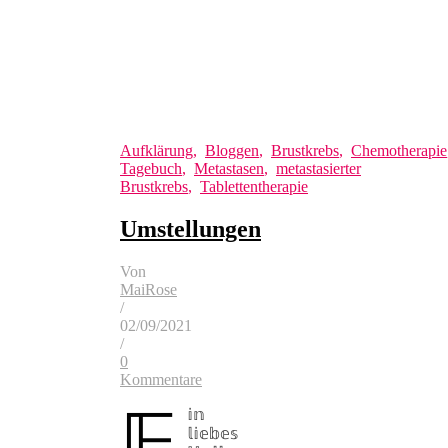
Aufklärung
,
Bloggen
,
Brustkrebs
,
Chemotherapie
Tagebuch
,
Metastasen
,
metastasierter
Brustkrebs
,
Tablettentherapie
Umstellungen
Von
MaiRose
/
02/09/2021
/
0
Kommentare
𝔼
𝕚𝕟
𝕝𝕚𝕖𝕓𝕖𝕤