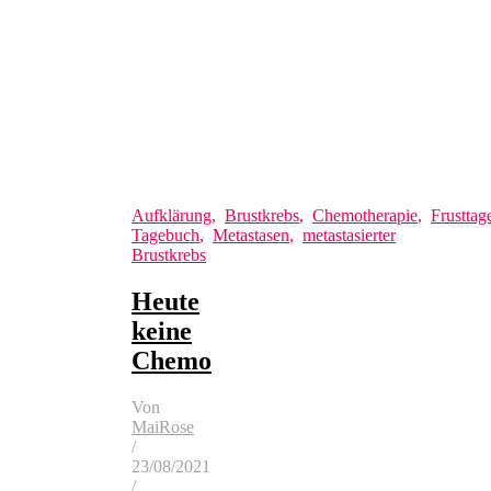
Aufklärung
,
Brustkrebs
,
Chemotherapie
,
Frusttag
Tagebuch
,
Metastasen
,
metastasierter
Brustkrebs
Heute
keine
Chemo
Von
MaiRose
/
23/08/2021
/