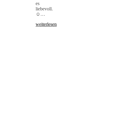
es
liebevoll.
☺️…
weiterlesen