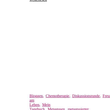
Bloggen
,
Chemotherapie
,
Diskussionsrunde
,
Freu
am
Leben
,
Mein
Tagebuch
,
Metastasen
,
metastasierter