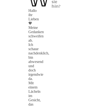
𝕤𝕚𝕖
𝕙𝕚𝕟?
Hallo
ihr
Lieben
💖
Meine
Gedanken
schweifen
ab.
Ich
schaue
nachdenklich,
bin
abwesend
und
doch
irgendwie
da.
Mit
einem
Lächeln
im
Gesicht,
das