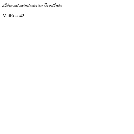
Leben mit metastasiertem Brustkrebs
MaiRose42