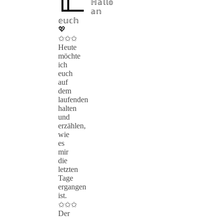
ℍ𝕒𝕝𝕝𝕠
𝕒𝕟
𝕖𝕦𝕔𝕙
💖
✩✩✩
Heute
möchte
ich
euch
auf
dem
laufenden
halten
und
erzählen,
wie
es
mir
die
letzten
Tage
ergangen
ist.
✩✩✩
Der