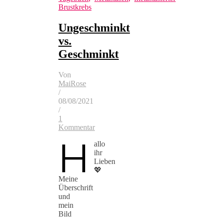
Brustkrebs
Ungeschminkt
vs.
Geschminkt
Von
MaiRose
/
08/08/2021
/
1
Kommentar
H
allo
ihr
Lieben
💖
Meine
Überschrift
und
mein
Bild