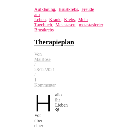
Aufklärung
,
Brustkrebs
,
Freude
am
Leben
,
Krank
,
Krebs
,
Mein
Tagebuch
,
Metastasen
,
metastasierter
Brustkrebs
Therapieplan
Von
MaiRose
/
28/12/2021
/
1
Kommentar
H
allo
ihr
Lieben
💖
Vor
über
einer