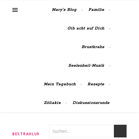
MaiRose42
Mary’s Blog
Familie
Gib acht auf Dich
Brustkrebs
Seelenheil-Musik
Mein Tagebuch
Rezepte
Zöliakie
Diskussionsrunde
,
,
,
BESTRAHLUNGEN
BLOGGEN
BRUSTKREBS
FREUDE