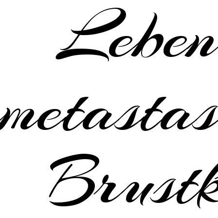
Leben
metastas
Brustk