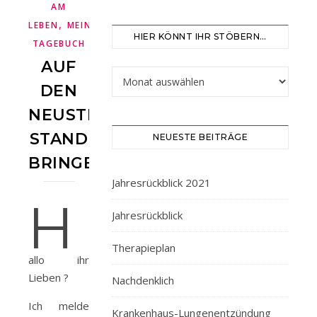
AM
,
LEBEN
MEIN
HIER KÖNNT IHR STÖBERN…
TAGEBUCH
AUF
Hier könnt ihr stöbern…
DEN
NEUSTEN
STAND
NEUESTE BEITRÄGE
BRINGEN
Jahresrückblick 2021
H
Jahresrückblick
Therapieplan
allo ihr
Lieben ?
Nachdenklich
Ich melde
Krankenhaus-Lungenentzündung