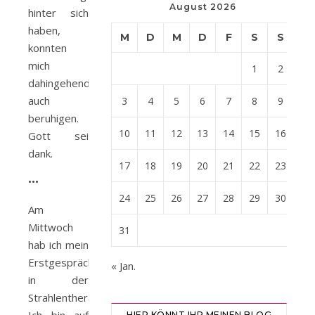
August 2026
hinter sich
haben,
M
D
M
D
F
S
S
konnten
mich
1
2
dahingehend
auch
3
4
5
6
7
8
9
beruhigen.
10
11
12
13
14
15
16
Gott sei
dank.
17
18
19
20
21
22
23
•••
24
25
26
27
28
29
30
Am
Mittwoch
31
hab ich mein
Erstgespräch
« Jan.
in der
Strahlentherapie.
HIER KÖNNT IHR MEINEN BLOG