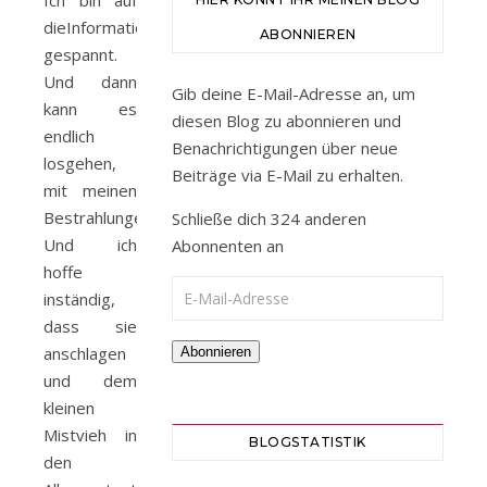
Ich bin auf
dieInformationen
ABONNIEREN
gespannt.
Und dann
Gib deine E-Mail-Adresse an, um
kann es
diesen Blog zu abonnieren und
endlich
Benachrichtigungen über neue
losgehen,
Beiträge via E-Mail zu erhalten.
mit meinen
Bestrahlungen.
Schließe dich 324 anderen
Und ich
Abonnenten an
hoffe
E-Mail-Adresse
inständig,
dass sie
anschlagen
Abonnieren
und dem
kleinen
Mistvieh in
BLOGSTATISTIK
den