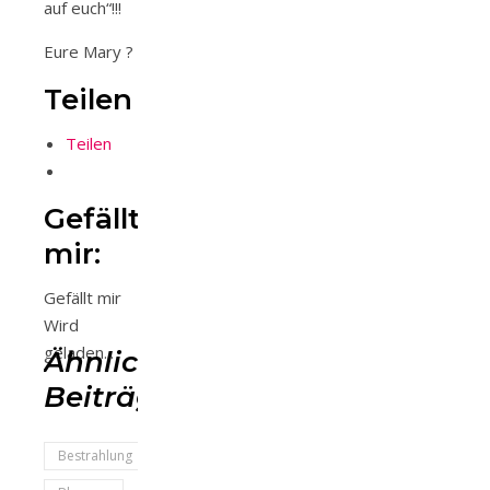
auf euch“!!!
Eure Mary ?
Teilen
Teilen
Gefällt
mir:
Gefällt mir
Wird
geladen...
Ähnliche
Beiträge
Bestrahlung