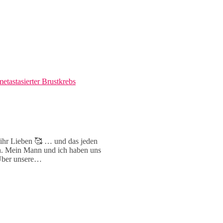
metastasierter Brustkrebs
𝙤 ihr Lieben 🥰 … und das jeden
ch. Mein Mann und ich haben uns
 Über unsere…