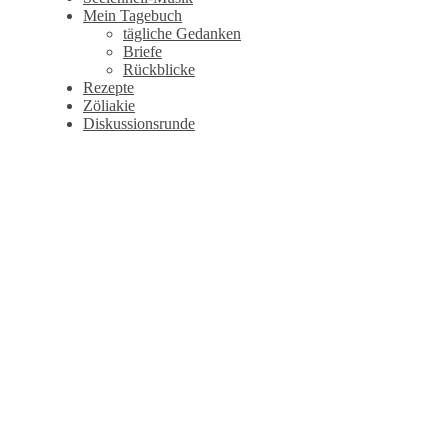
Mein Tagebuch
tägliche Gedanken
Briefe
Rückblicke
Rezepte
Zöliakie
Diskussionsrunde