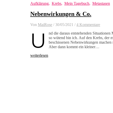
Aufklärung
,
Krebs
,
Mein Tagebuch
,
Metastasen
Nebenwirkungen & Co.
Von
MaiRose
/
30/05/2021
/
4 Kommentare
U
nd die daraus entstehenden Situationen 
so wütend bin ich. Auf den Krebs, der mi
beschissenen Nebenwirkungen machen mi
Aber dann kommt ein kleiner…
weiterlesen