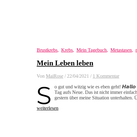
Brustkrebs
,
Krebs
,
Mein Tagebuch
,
Metastasen
,
Mein Leben leben
Von
MaiRose
/
22/04/2021
/
1 Kommentar
S
o gut und witzig wie es eben geht! 𝙃𝙖𝙡𝙡
Tag aufs Neue. Das ist nicht immer einfa
gestern über meine Situation unterhalten.
weiterlesen