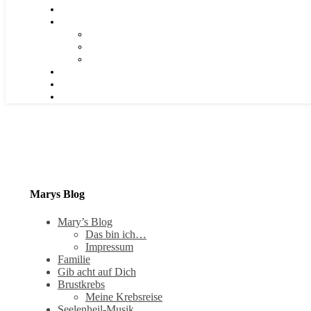
Marys Blog
Mary’s Blog
Das bin ich…
Impressum
Familie
Gib acht auf Dich
Brustkrebs
Meine Krebsreise
Seelenheil-Musik