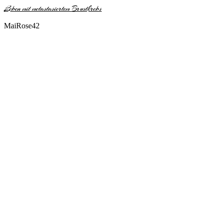
Leben mit metastasiertem Brustkrebs
MaiRose42