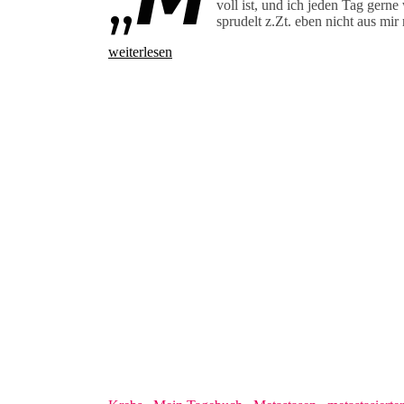
voll ist, und ich jeden Tag gern
sprudelt z.Zt. eben nicht aus mi
weiterlesen