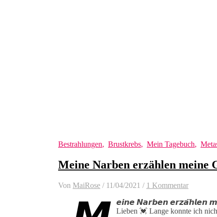
Bestrahlungen
,
Brustkrebs
,
Mein Tagebuch
,
Meta
Meine Narben erzählen meine 
Von
MaiRose
/
11/04/2021
/
1 Kommentar
„𝙈
𝙚𝙞𝙣𝙚 𝙉𝙖𝙧𝙗𝙚𝙣 𝙚𝙧𝙯𝙖̈𝙝𝙡𝙚𝙣 
Lieben 💓 Lange konnte ich nic