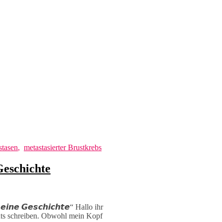
stasen
,
metastasierter Brustkrebs
Geschichte
𝙚𝙞𝙣𝙚 𝙂𝙚𝙨𝙘𝙝𝙞𝙘𝙝𝙩𝙚“ Hallo ihr
hts schreiben. Obwohl mein Kopf