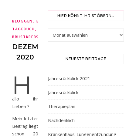
HIER KÖNNT IHR STÖBERN…
,
,
BLOGGEN
BRUSTKREBS
MEIN
,
,
TAGEBUCH
METASTASEN
METASTASIERTER
Hier könnt ihr stöbern…
BRUSTKREBS
DEZEMBER
2020
NEUESTE BEITRÄGE
H
Jahresrückblick 2021
Jahresrückblick
allo ihr
Lieben ?
Therapieplan
Mein letzter
Nachdenklich
Beitrag liegt
schon 20
Krankenhaus-Lungenentzündung