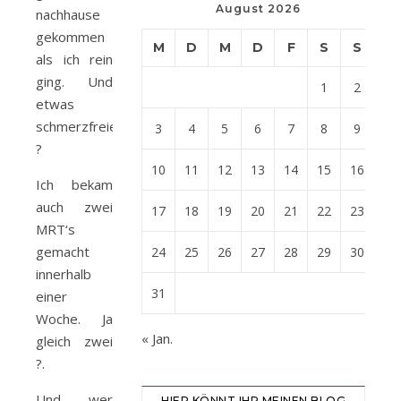
August 2026
nachhause
gekommen
M
D
M
D
F
S
S
als ich rein
ging. Und
1
2
etwas
schmerzfreier.
3
4
5
6
7
8
9
?
10
11
12
13
14
15
16
Ich bekam
auch zwei
17
18
19
20
21
22
23
MRT‘s
gemacht
24
25
26
27
28
29
30
innerhalb
31
einer
Woche. Ja
« Jan.
gleich zwei
?.
Und wer
HIER KÖNNT IHR MEINEN BLOG