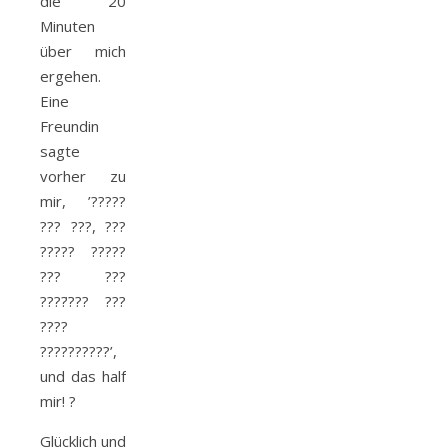
die 20
Minuten
über mich
ergehen.
Eine
Freundin
sagte
vorher zu
mir, ’?????
??? ???, ???
????? ?????
??? ???
????̈??? ???
????
??????????’,
und das half
mir! ?
Glücklich und