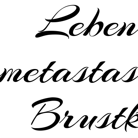
Leben
metastas
Brustk