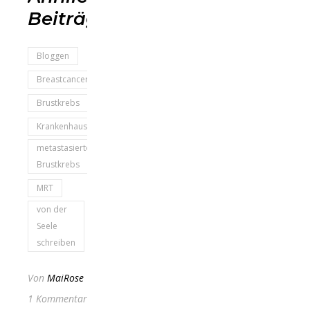
Beiträge
Bloggen
Breastcancer
Brustkrebs
Krankenhaus
metastasierter
Brustkrebs
MRT
von der
Seele
schreiben
Von
MaiRose
1 Kommentar