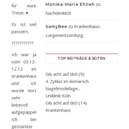
zu
Monika-Maria Ehliah
für eure
Treue. ♥️
Nachdenklich
Es ist viel
zu
Krankenhaus-
SamyBee
passiert.
Lungenentzündung
???????????
Ich war ja
TOP BEITRÄGE & SEITEN
vom 03.12-
12.12 im
Gib acht auf dich (9)
Krankenhaus
4. Zyklus im Anmarsch
und ich
Nagelmodellage...
wurde dort
Uniklinik Köln
sehr
Gib acht auf dich (14)
liebevoll
Krankenhaus
aufgepäppelte.
Ich bin
gestärkter