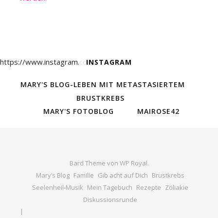
https://www.instagram.com/
INSTAGRAM
MARY'S BLOG-LEBEN MIT METASTASIERTEM
BRUSTKREBS
MARY'S FOTOBLOG
MAIROSE42
Bard Theme von
WP Royal
.
Mary’s Blog
Familie
Gib acht auf Dich
Brustkrebs
Seelenheil-Musik
Mein Tagebuch
Rezepte
Zöliakie
Diskussionsrunde