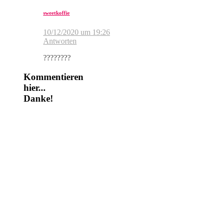
sweetkoffie
10/12/2020 um 19:26
Antworten
????????
Kommentieren
hier...
Danke!