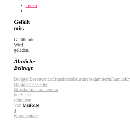
Teilen
Gefällt
mir:
Gefällt mir
Wird
geladen...
Ähnliche
Beiträge
Bloggen
Breastcancer
Brustkrebs
Brustkrebskämpferin
Familie
Kr
Blog
metastasierter
Brustkrebs
schreiben
von
der Seele
schreiben
Von
MaiRose
4
Kommentare