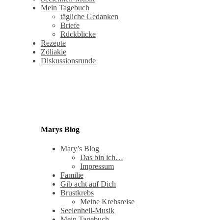
Mein Tagebuch
tägliche Gedanken
Briefe
Rückblicke
Rezepte
Zöliakie
Diskussionsrunde
Marys Blog
Mary’s Blog
Das bin ich…
Impressum
Familie
Gib acht auf Dich
Brustkrebs
Meine Krebsreise
Seelenheil-Musik
Mein Tagebuch