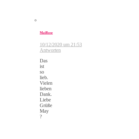
MaiRose
10/12/2020 um 21:53
Antworten
Das
ist
so
lieb.
Vielen
lieben
Dank.
Liebe
Grüße
May
?