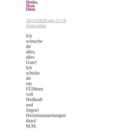
Monika-
Maria
Ehliah
10/12/2020 um 21:19
Antworten
Ich
wünsche
dir
alles,
alles
Gute!
Ich
schicke
dir
ein
FÜllhorn
voll
Heilkraft
und
Segen!
Herzensumarmungen
dazu!
M.M.