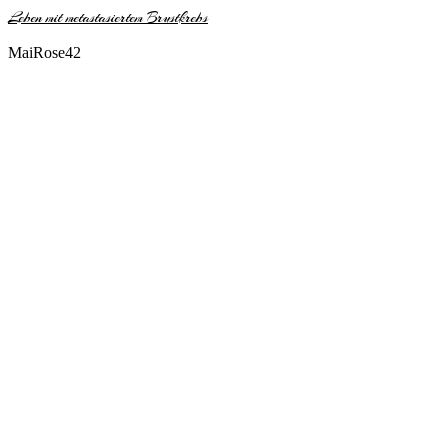
Leben mit metastasiertem Brustkrebs
MaiRose42