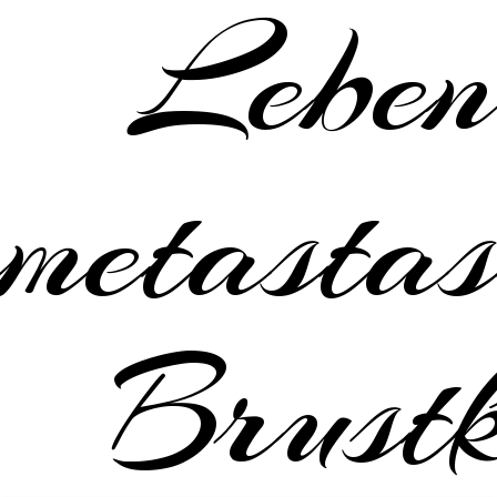
Leben
metastas
Brustk