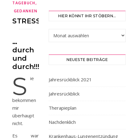
,
TAGEBUCH
TÄGLICHE
GEDANKEN
HIER KÖNNT IHR STÖBERN…
STRESSTAG…
Hier könnt ihr stöbern…
…
durch
und
NEUESTE BEITRÄGE
durch!!!
S
ie
Jahresrückblick 2021
Jahresrückblick
bekommen
mir
Therapieplan
überhaupt
Nachdenklich
nicht.
Es war
Krankenhaus-Lungenentzündung