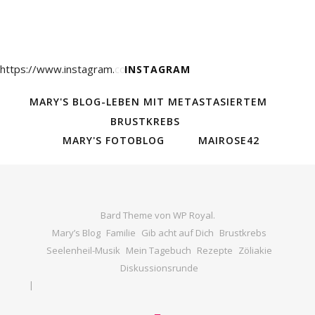
https://www.instagram.com/
INSTAGRAM
MARY'S BLOG-LEBEN MIT METASTASIERTEM
BRUSTKREBS
MARY'S FOTOBLOG
MAIROSE42
Bard Theme von
WP Royal
.
Mary’s Blog
Familie
Gib acht auf Dich
Brustkrebs
Seelenheil-Musik
Mein Tagebuch
Rezepte
Zöliakie
Diskussionsrunde