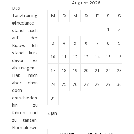
August 2026
Das
Tanztraining
M
D
M
D
F
S
S
#linedance
1
2
stand auch
auf der
3
4
5
6
7
8
9
Kippe. Ich
stand kurz
10
11
12
13
14
15
16
davor es
abzusagen.
17
18
19
20
21
22
23
Hab mich
aber dann
24
25
26
27
28
29
30
doch
entschieden
31
hin zu
fahren und
« Jan.
zu tanzen.
Normalerweise
HIER KÖNNT IHR MEINEN BLOG