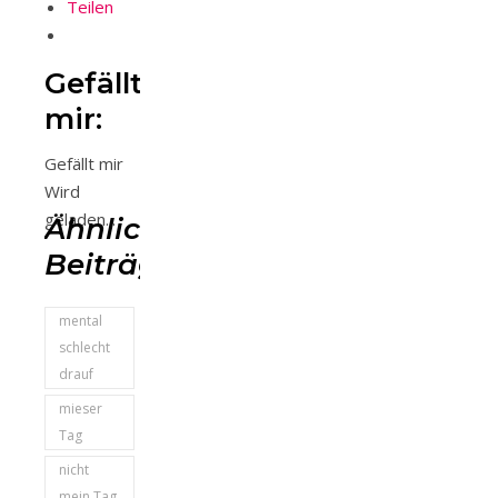
Teilen
Gefällt
mir:
Gefällt mir
Wird
geladen...
Ähnliche
Beiträge
mental
schlecht
drauf
mieser
Tag
nicht
mein Tag