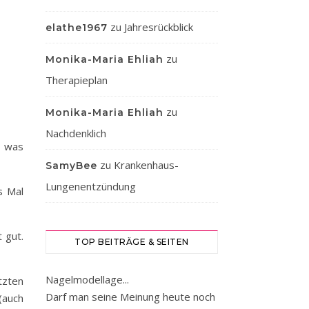
zu
Jahresrückblick
elathe1967
zu
Monika-Maria Ehliah
Therapieplan
zu
Monika-Maria Ehliah
Nachdenklich
, was
zu
Krankenhaus-
SamyBee
Lungenentzündung
s Mal
 gut.
TOP BEITRÄGE & SEITEN
Nagelmodellage...
tzten
Darf man seine Meinung heute noch
(auch