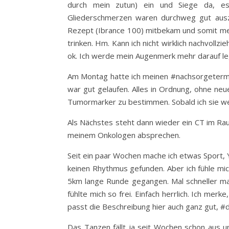
durch mein zutun) ein und Siege da, es
Gliederschmerzen waren durchweg gut ausz
Rezept (Ibrance 100) mitbekam und somit mei
trinken. Hm. Kann ich nicht wirklich nachvollzi
ok. Ich werde mein Augenmerk mehr darauf le
Am Montag hatte ich meinen #nachsorgetermi
war gut gelaufen. Alles in Ordnung, ohne neu
Tumormarker zu bestimmen. Sobald ich sie we
Als Nächstes steht dann wieder ein CT im Raum
meinem Onkologen absprechen.
Seit ein paar Wochen mache ich etwas Sport, 
keinen Rhythmus gefunden. Aber ich fühle mic
5km lange Runde gegangen. Mal schneller ma
fühlte mich so frei. Einfach herrlich. Ich me
passt die Beschreibung hier auch ganz gut, #
Das Tanzen fällt ja seit Wochen schon aus u