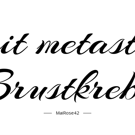
it metast
rustkre
MaiRose42