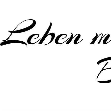
Leben m
B