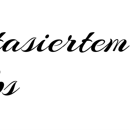
asiertem
bs