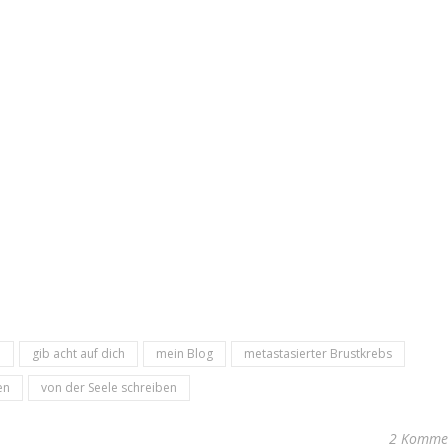
n
gib acht auf dich
mein Blog
metastasierter Brustkrebs
en
von der Seele schreiben
2 Komme