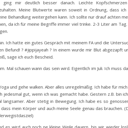
 ging mir deutlich besser danach. Leichte Kopfschmerze
uhalten. Meine Blutwerte waren soweit in Ordnung, dass ich
ne Behandlung weitergehen kann. Ich sollte nur drauf achten me
ehen, da ich für meine Begriffe immer viel trinke. 2-3 Liter am Tag
gen.
n. Ich hatte ein gutes Gespräch mit meinem FA und die Untersu
en Befund! ? #jippijayeah ? In einem wurde mir Blut abgezapft u
iß, sage ich euch Bescheid.
. Mal schauen wann das sein wird. Eigentlich im Juli. Ich muss da
Yoga und gehe walken. Aber alles unregelmäßig. Ich habe für mich
h jedesmal gut, wenn ich was gemacht habe. Gestern z.B. bin ich
l langsamer. Aber stetig in Bewegung. Ich habe es so genosse
rke, dass mein Körper und auch meine Seele genau das brauchen. (
derwegistdasziel)
nd es wird auch noch ne kleine Weile dauern, bis wir wieder los