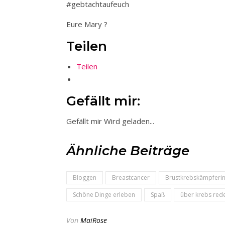
#gebtachtaufeuch
Eure Mary ?
Teilen
Teilen
Gefällt mir:
Gefällt mir
Wird geladen...
Ähnliche Beiträge
Bloggen
Breastcancer
Brustkrebskämpferi
Schöne Dinge erleben
Spaß
über krebs red
Von
MaiRose