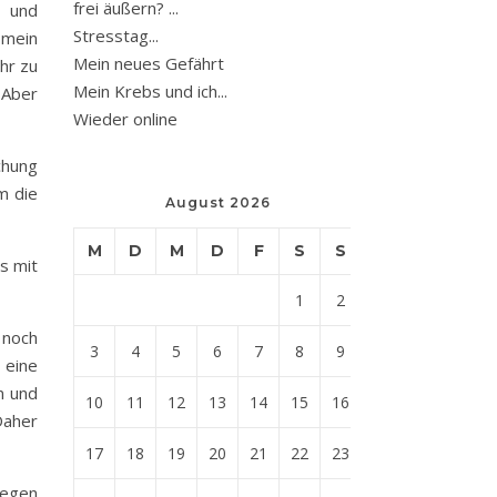
frei äußern? ...
n und
Stresstag...
 mein
Mein neues Gefährt
hr zu
Mein Krebs und ich...
. Aber
Wieder online
chung
m die
August 2026
M
D
M
D
F
S
S
s mit
1
2
 noch
3
4
5
6
7
8
9
 eine
n und
10
11
12
13
14
15
16
Daher
17
18
19
20
21
22
23
legen