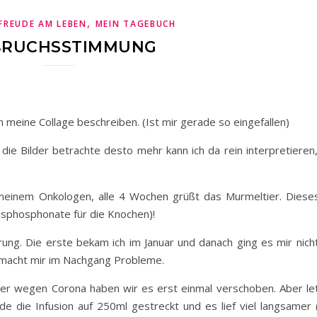
,
FREUDE AM LEBEN
MEIN TAGEBUCH
RUCHSSTIMMUNG
 meine Collage beschreiben. (Ist mir gerade so eingefallen)
 die Bilder betrachte desto mehr kann ich da rein interpretieren
 meinem Onkologen, alle 4 Wochen grüßt das Murmeltier. Diese
isphosphonate für die Knochen)!
rung. Die erste bekam ich im Januar und danach ging es mir nicht
as macht mir im Nachgang Probleme.
aber wegen Corona haben wir es erst einmal verschoben. Aber le
e die Infusion auf 250ml gestreckt und es lief viel langsamer 