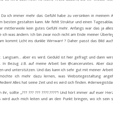
. Da ich immer mehr das Gefühl habe zu versinken in meinem Al
 besten gestalten kann. Mir fehlt Struktur und einen Tagesablauf
ir mittlerweile kein gutes Gefühl mehr. Anfangs war das ja alles
e ich was ändern. Ich bin zwar noch nicht am Ende meiner Überle
am kommt Licht ins dunkle Wirrwarr! ? Daher passt das Bild auch
ir. Langsam… aber es wird. Geduld ist hier gefragt und dann wir
. In Bezug z.B. auf meine Arbeit bei @cancerunites. Aber daz
n und unterstützen. Und das kann ich sehr gut mit meiner Arbeit
 möchte ich mehr dazu lernen, was Websitegestaltung angeh
dien! Alles hat seine Zeit und es wird sich finden. #derwegistdas
h ihr, sollte „??? ??? ??? ????.????“! Und hört immer auf euer Her
s wird auch mich leiten und an den Punkt bringen, wo ich sein so