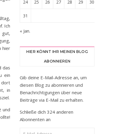
24
25
26
27
28
29
30
31
ltag,
. Ich
« Jan.
 gut,
gung,
 hier
HIER KÖNNT IHR MEINEN BLOG
ABONNIEREN
d das
u ein
Gib deine E-Mail-Adresse an, um
 dort
diesen Blog zu abonnieren und
t, in
Benachrichtigungen über neue
ziel.
Beiträge via E-Mail zu erhalten.
z und
Schließe dich 324 anderen
llte!
Abonnenten an
E-Mail-Adresse