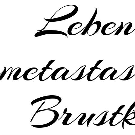
Leben
metastas
Brustk