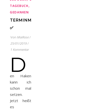
,
TAGEBUCH
TÄGLICHE
GEDANKEN
TERMINMARATHON
✅
Von
MaiRose
/
25/01/2019
/
1 Kommentar
D
en Haken
kann ich
schon mal
setzen.
Jetzt heißt
es