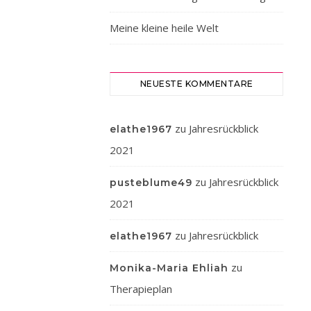
Zeit
hab
Meine kleine heile Welt
ich
immer
wieder
NEUESTE KOMMENTARE
Phasen,
in
zu
Jahresrückblick
denen
elathe1967
ich
2021
nachdenklich
werde.
zu
Jahresrückblick
pusteblume49
Die
2021
meiste
Zeit
zu
Jahresrückblick
elathe1967
gehts
zu
mir
Monika-Maria Ehliah
gut
Therapieplan
und