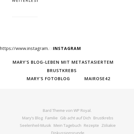
WEITERLESEN
https://www.instagram.com/
INSTAGRAM
MARY'S BLOG-LEBEN MIT METASTASIERTEM
BRUSTKREBS
MARY'S FOTOBLOG
MAIROSE42
Bard Theme von
WP Royal
.
Mary’s Blog
Familie
Gib acht auf Dich
Brustkrebs
Seelenheil-Musik
Mein Tagebuch
Rezepte
Zöliakie
Diskussionsrunde