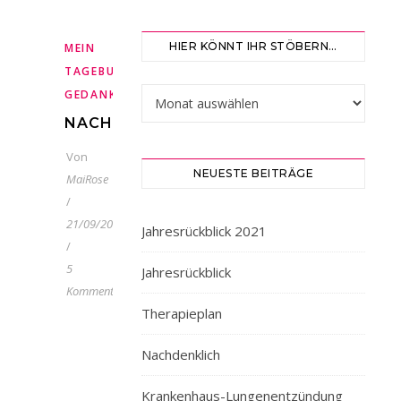
HIER KÖNNT IHR STÖBERN…
MEIN
,
,
TAGEBUCH
METASTASEN
TÄGLICHE
Hier könnt ihr stöbern…
GEDANKEN
NACHDENKLICH
Von
NEUESTE BEITRÄGE
MaiRose
/
21/09/2020
Jahresrückblick 2021
/
5
Jahresrückblick
Kommentare
༄ɴ
Therapieplan
ᴀᴄʜᴅᴇɴᴋʟɪᴄʜ
༄
Nachdenklich
In
letzter
Krankenhaus-Lungenentzündung