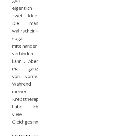
gibt
eigentlich
zwei Idee.
Die man
wahrscheinlich
sogar
miteinander
verbinden
kann… Aber
mal ganz
von vorne.
Während
meiner
Krebstherapie
habe ich
viele
Gleichgesinnte…