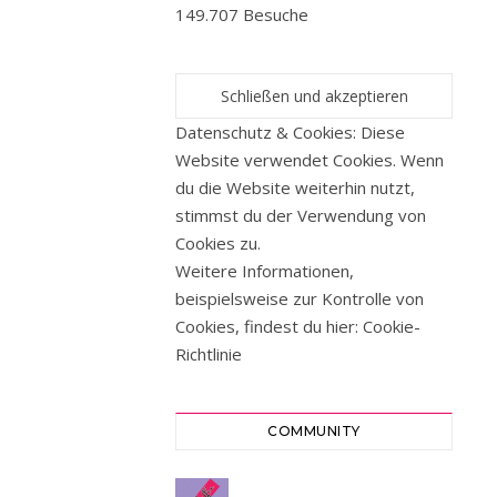
149.707 Besuche
denn
auf
bleiben.
Diese
Datenschutz & Cookies: Diese
bleiernde
Website verwendet Cookies. Wenn
Müdigkeit
du die Website weiterhin nutzt,
legt
stimmst du der Verwendung von
mich
Cookies zu.
heute
Weitere Informationen,
lahm.
beispielsweise zur Kontrolle von
Ich
Cookies, findest du hier:
Cookie-
kann
Richtlinie
nix
dagegen
tun.
COMMUNITY
Nur
annehmen.
Ich