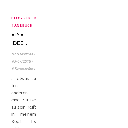
,
,
,
BLOGGEN
BRUSTKREBS
KREBS
MEIN
TAGEBUCH
EINE
IDEE…
Von
MaiRose
/
03/07/2018
/
0 Kommentare
… etwas zu
tun,
anderen
eine Stütze
zu sein, reift
in meinem
Kopf. Es