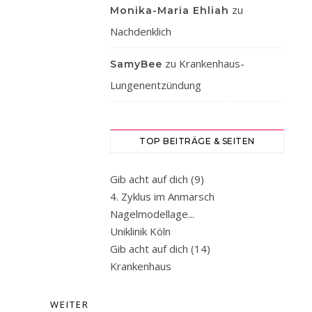
ich
zu
Monika-Maria Ehliah
liebe
Nachdenklich
es
Zeit
zu
Krankenhaus-
SamyBee
mit
Lungenentzündung
meiner
Familie
zu
TOP BEITRÄGE & SEITEN
verbringen.
Zur
Gib acht auf dich (9)
Zeit
4. Zyklus im Anmarsch
habe
Nagelmodellage...
ich
Uniklinik Köln
vermehrt
Gib acht auf dich (14)
mit
Krankenhaus
schmerzen…
WEITERLESEN