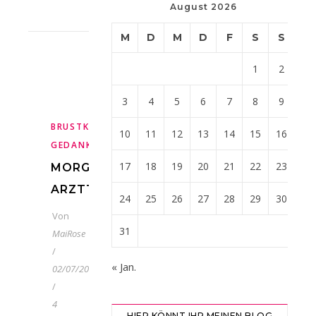
August 2026
M
D
M
D
F
S
S
1
2
3
4
5
6
7
8
9
,
BRUSTKREBS
TÄGLICHE
10
11
12
13
14
15
16
GEDANKEN
17
18
19
20
21
22
23
MORGEN
ARZTTERMIN
24
25
26
27
28
29
30
Von
31
MaiRose
/
« Jan.
02/07/2020
/
4
HIER KÖNNT IHR MEINEN BLOG