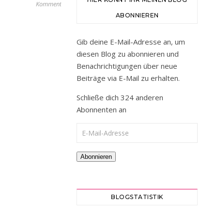
Kommentare
M
ABONNIEREN
eine
Gedanken
Gib deine E-Mail-Adresse an, um
kreisen.
diesen Blog zu abonnieren und
Ich
Benachrichtigungen über neue
fühle
Beiträge via E-Mail zu erhalten.
mich
mega
Schließe dich 324 anderen
platt.
Abonnenten an
Meine
E-Mail-Adresse
Augen
wollen
heute
Abonnieren
gar
nicht
richtig
BLOGSTATISTIK
sehen,
geschweige