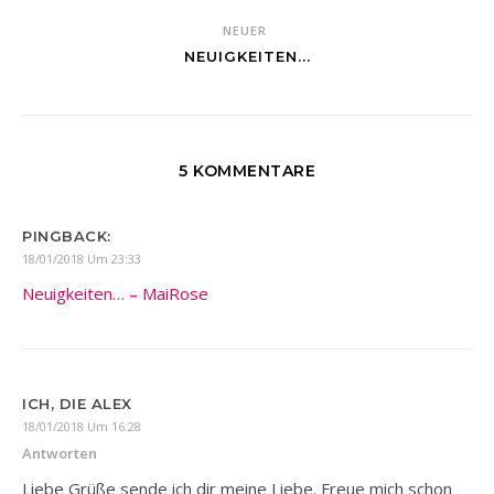
NEUER
NEUIGKEITEN...
5 KOMMENTARE
PINGBACK:
18/01/2018 Um 23:33
Neuigkeiten… – MaiRose
ICH, DIE ALEX
18/01/2018 Um 16:28
Antworten
Liebe Grüße sende ich dir meine Liebe. Freue mich schon