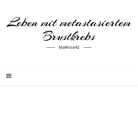
Leben mit metastasiertem
Brustkrebs
MaiRose42