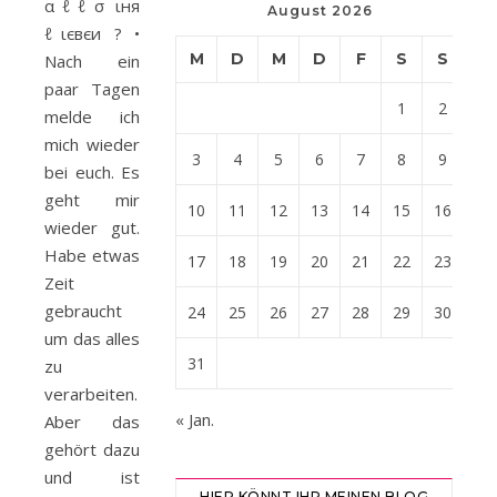
αℓℓσ ιня
August 2026
ℓιєвєи ? •
M
D
M
D
F
S
S
Nach ein
paar Tagen
1
2
melde ich
mich wieder
3
4
5
6
7
8
9
bei euch. Es
geht mir
10
11
12
13
14
15
16
wieder gut.
Habe etwas
17
18
19
20
21
22
23
Zeit
gebraucht
24
25
26
27
28
29
30
um das alles
31
zu
verarbeiten.
« Jan.
Aber das
gehört dazu
und ist
HIER KÖNNT IHR MEINEN BLOG