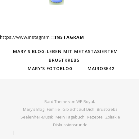
https://www.instagram.com/
INSTAGRAM
MARY'S BLOG-LEBEN MIT METASTASIERTEM
BRUSTKREBS
MARY'S FOTOBLOG
MAIROSE42
Bard Theme von
WP Royal
.
Mary’s Blog
Familie
Gib acht auf Dich
Brustkrebs
Seelenheil-Musik
Mein Tagebuch
Rezepte
Zöliakie
Diskussionsrunde