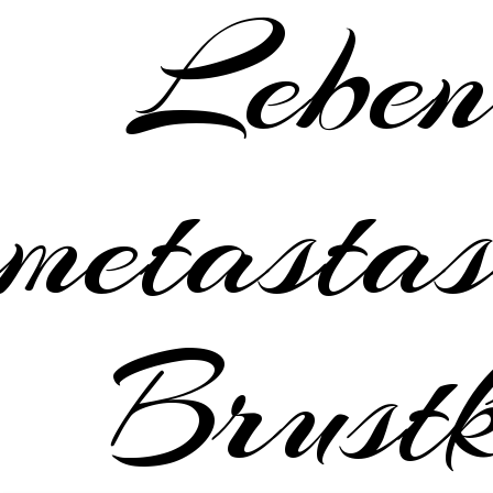
Leben
metastas
Brustk