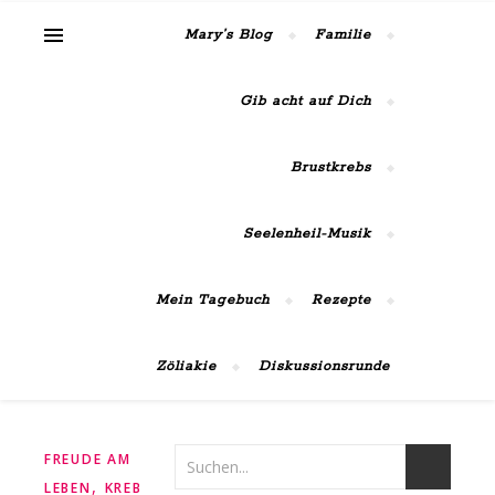
MaiRose42
Mary’s Blog
Familie
Gib acht auf Dich
Brustkrebs
Seelenheil-Musik
Mein Tagebuch
Rezepte
Zöliakie
Diskussionsrunde
FREUDE AM
,
,
LEBEN
KREBS
MEIN