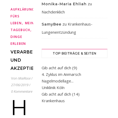
zu
Monika-Maria Ehliah
,
,
,
,
AUFKLÄRUNG
BLOGGEN
BRUSTKREBS
FAMILIE
FREUND
Nachdenklich
FÜRS
,
LEBEN
MEIN
zu
Krankenhaus-
SamyBee
,
TAGEBUCH
SCHÖNE
Lungenentzündung
DINGE
ERLEBEN
VERARBEITEN
TOP BEITRÄGE & SEITEN
UND
Gib acht auf dich (9)
AKZEPTIEREN
4. Zyklus im Anmarsch
Von
MaiRose
/
Nagelmodellage...
27/06/2019
/
Uniklinik Köln
0 Kommentare
Gib acht auf dich (14)
н
Krankenhaus