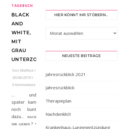
TAGEBUCH
BLACK
HIER KÖNNT IHR STÖBERN…
AND
Hier könnt ihr stöbern…
WHITE,
MIT
GRAU
NEUESTE BEITRÄGE
UNTERZOGEN…
Von
MaiRose
/
Jahresrückblick 2021
30/06/2019
/
0 Kommentare
Jahresrückblick
… und
Therapieplan
später kam
noch bunt
Nachdenklich
dazu… ʜᴀᴄʜ
ɪʜʀ ʟɪᴇʙᴇɴ ? •
Krankenhaus-Lungenentzündung