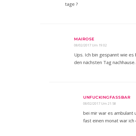
tage ?
MAIROSE
08/02/2017 Um 19:02
Ups. Ich bin gespannt wie es b
den nächsten Tag nachhause.
UNFUCKINGFASSBAR
08/02/2017 Um 21:58
bei mir war es ambulant 
fast einen monat war ich 