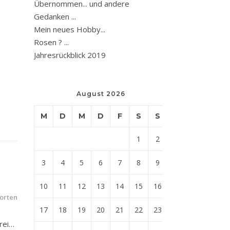
Übernommen... und andere
Gedanken ...
Mein neues Hobby...
Rosen ? ...
Jahresrückblick 2019
August 2026
M
D
M
D
F
S
S
1
2
3
4
5
6
7
8
9
10
11
12
13
14
15
16
orten
17
18
19
20
21
22
23
rei…