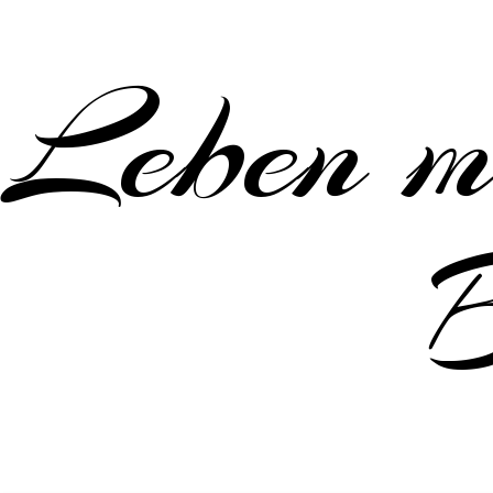
Leben m
B