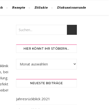
ch
Rezepte
Zöliakie
Diskussionsrunde
HIER KÖNNT IHR STÖBERN…
Hier könnt ihr stöbern…
linik
, bei
lung.
NEUESTE BEITRÄGE
efekt
eibe!
Jahresrückblick 2021