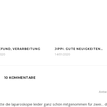
BEFUND, VERARBEITUNG
JIPPI. GUTE NEUIGKEITEN…
2020
14/01/2020
10 KOMMENTARE
Antw
hatte die laparoskopie leider ganz schön mitgenommen für zwei… d