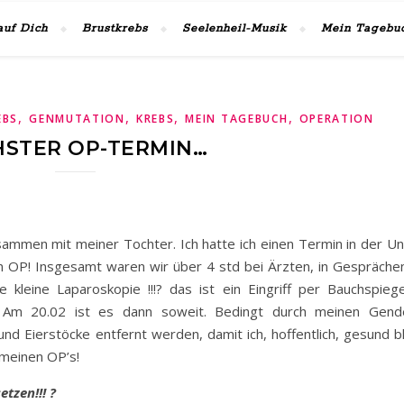
auf Dich
Brustkrebs
Seelenheil-Musik
Mein Tagebu
,
,
,
,
EBS
GENMUTATION
KREBS
MEIN TAGEBUCH
OPERATION
STER OP-TERMIN…
sammen mit meiner Tochter. Ich hatte ich einen Termin in der Unik
 OP! Insgesamt waren wir über 4 std bei Ärzten, in Gesprächen
kleine Laparoskopie !!!? das ist ein Eingriff per Bauchspiege
 Am 20.02 ist es dann soweit. Bedingt durch meinen Gend
d Eierstöcke entfernt werden, damit ich, hoffentlich, gesund bl
t meinen OP’s!
tzen!!! ?