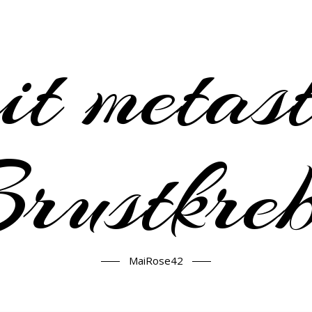
it metast
rustkre
MaiRose42