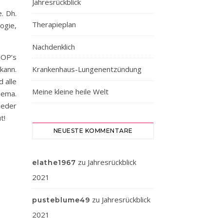
Jahresrückblick
. Dh.
Therapieplan
logie,
Nachdenklich
 OP’s
kann.
Krankenhaus-Lungenentzündung
 alle
Meine kleine heile Welt
hema.
ieder
ut!
NEUESTE KOMMENTARE
zu
Jahresrückblick
elathe1967
2021
zu
Jahresrückblick
pusteblume49
2021