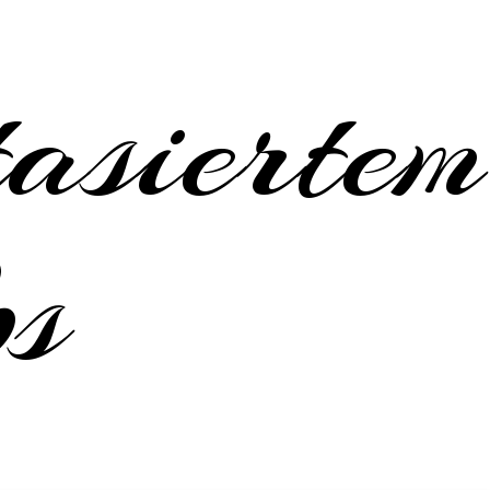
asiertem
bs