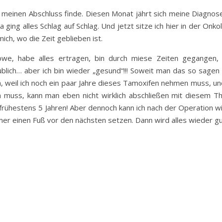
h meinen Abschluss finde. Diesen Monat jährt sich meine Diagnose
 ging alles Schlag auf Schlag. Und jetzt sitze ich hier in der Onko
ch, wo die Zeit geblieben ist.
öwe, habe alles ertragen, bin durch miese Zeiten gegangen,
blich… aber ich bin wieder „gesund“!!! Soweit man das so sagen 
, weil ich noch ein paar Jahre dieses Tamoxifen nehmen muss, und
muss, kann man eben nicht wirklich abschließen mit diesem T
h frühestens 5 Jahren! Aber dennoch kann ich nach der Operation w
mmer einen Fuß vor den nächsten setzen. Dann wird alles wieder g