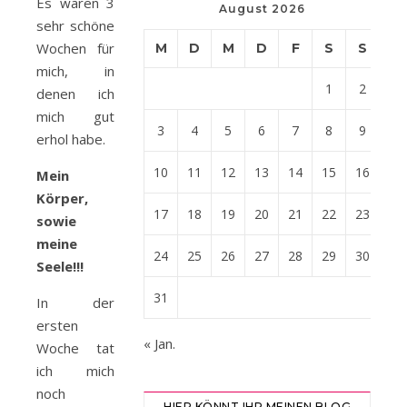
Es waren 3
August 2026
sehr schöne
Wochen für
M
D
M
D
F
S
S
mich, in
1
2
denen ich
mich gut
3
4
5
6
7
8
9
erhol habe.
10
11
12
13
14
15
16
Mein
Körper,
17
18
19
20
21
22
23
sowie
meine
24
25
26
27
28
29
30
Seele!!!
31
In der
ersten
« Jan.
Woche tat
ich mich
noch
HIER KÖNNT IHR MEINEN BLOG