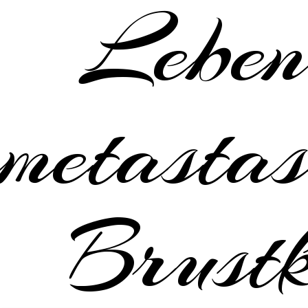
Leben
metastas
Brustk