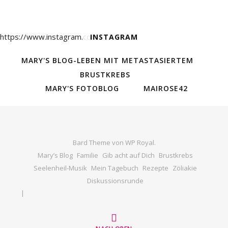
https://www.instagram.com/
INSTAGRAM
MARY'S BLOG-LEBEN MIT METASTASIERTEM
BRUSTKREBS
MARY'S FOTOBLOG
MAIROSE42
Bard Theme von
WP Royal
.
Mary’s Blog
Familie
Gib acht auf Dich
Brustkrebs
Seelenheil-Musik
Mein Tagebuch
Rezepte
Zöliakie
Diskussionsrunde