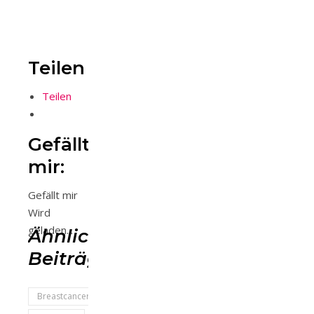
Teilen
Teilen
Gefällt
mir:
Gefällt mir
Wird
geladen...
Ähnliche
Beiträge
Breastcancer