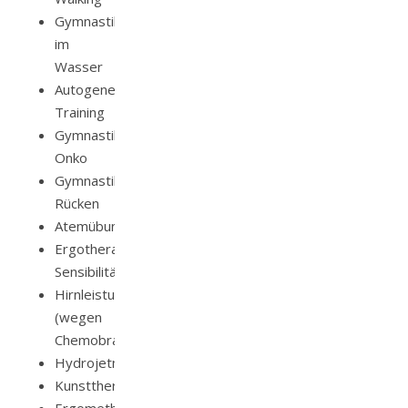
Gymnastik
im
Wasser
Autogenes
Training
Gymnastik
Onko
Gymnastik
Rücken
Atemübungen
Ergotherapie
Sensibilitätstraining
Hirnleistungstraining
(wegen
Chemobrain)
Hydrojetmassage
Kunsttherapie