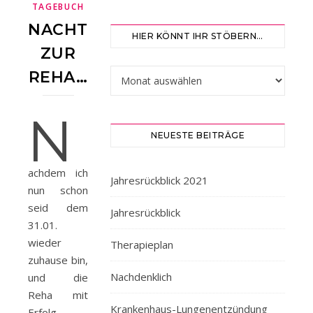
TAGEBUCH
NACHTRAG
HIER KÖNNT IHR STÖBERN…
ZUR
Hier könnt ihr stöbern…
REHA…
N
NEUESTE BEITRÄGE
achdem ich
Jahresrückblick 2021
nun schon
seid dem
Jahresrückblick
31.01.
wieder
Therapieplan
zuhause bin,
Nachdenklich
und die
Reha mit
Krankenhaus-Lungenentzündung
Erfolg