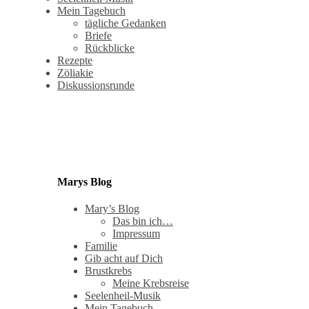
Mein Tagebuch
tägliche Gedanken
Briefe
Rückblicke
Rezepte
Zöliakie
Diskussionsrunde
Marys Blog
Mary’s Blog
Das bin ich…
Impressum
Familie
Gib acht auf Dich
Brustkrebs
Meine Krebsreise
Seelenheil-Musik
Mein Tagebuch