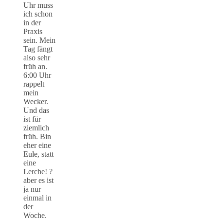
Uhr muss
ich schon
in der
Praxis
sein. Mein
Tag fängt
also sehr
früh an.
6:00 Uhr
rappelt
mein
Wecker.
Und das
ist für
ziemlich
früh. Bin
eher eine
Eule, statt
eine
Lerche! ?
aber es ist
ja nur
einmal in
der
Woche.