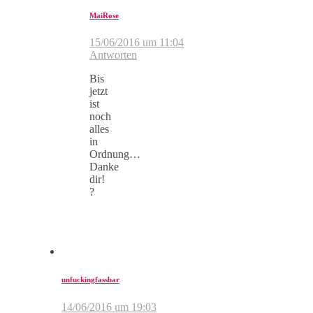
MaiRose
15/06/2016 um 11:04
Antworten
Bis
jetzt
ist
noch
alles
in
Ordnung…
Danke
dir!
?
unfuckingfassbar
14/06/2016 um 19:03