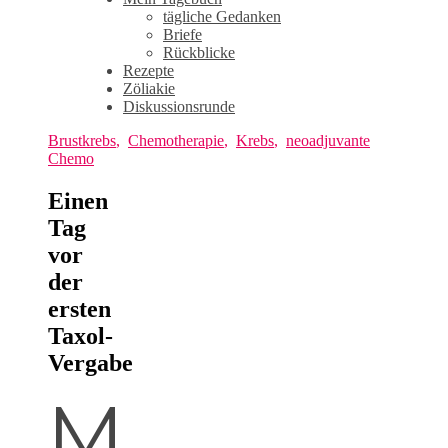
tägliche Gedanken
Briefe
Rückblicke
Rezepte
Zöliakie
Diskussionsrunde
Brustkrebs
,
Chemotherapie
,
Krebs
,
neoadjuvante
Chemo
Einen
Tag
vor
der
ersten
Taxol-
Vergabe
M