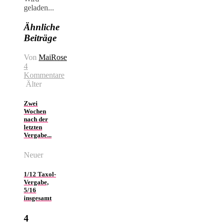
geladen...
Ähnliche
Beiträge
Von
MaiRose
4
Kommentare
Älter
Zwei
Wochen
nach der
letzten
Vergabe...
Neuer
1/12 Taxol-
Vergabe,
5/16
insgesamt
4