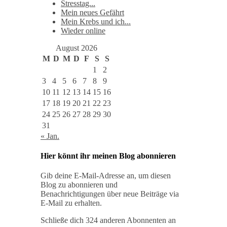
Stresstag...
Mein neues Gefährt
Mein Krebs und ich...
Wieder online
August 2026
M
D
M
D
F
S
S
1
2
3
4
5
6
7
8
9
10
11
12
13
14
15
16
17
18
19
20
21
22
23
24
25
26
27
28
29
30
31
« Jan.
Hier könnt ihr meinen Blog abonnieren
Gib deine E-Mail-Adresse an, um diesen
Blog zu abonnieren und
Benachrichtigungen über neue Beiträge via
E-Mail zu erhalten.
Schließe dich 324 anderen Abonnenten an