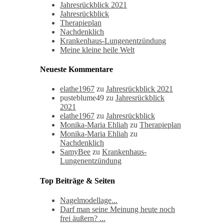
Jahresrückblick 2021
Jahresrückblick
Therapieplan
Nachdenklich
Krankenhaus-Lungenentzündung
Meine kleine heile Welt
Neueste Kommentare
elathe1967
zu
Jahresrückblick 2021
pusteblume49
zu
Jahresrückblick
2021
elathe1967
zu
Jahresrückblick
Monika-Maria Ehliah
zu
Therapieplan
Monika-Maria Ehliah
zu
Nachdenklich
SamyBee
zu
Krankenhaus-
Lungenentzündung
Top Beiträge & Seiten
Nagelmodellage...
Darf man seine Meinung heute noch
frei äußern? ...