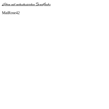
Leben mit metastasiertem Brustkrebs
MaiRose42