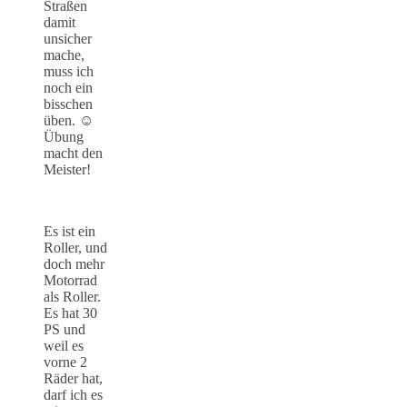
Straßen
damit
unsicher
mache,
muss ich
noch ein
bisschen
üben. ☺️
Übung
macht den
Meister!
Es ist ein
Roller, und
doch mehr
Motorrad
als Roller.
Es hat 30
PS und
weil es
vorne 2
Räder hat,
darf ich es