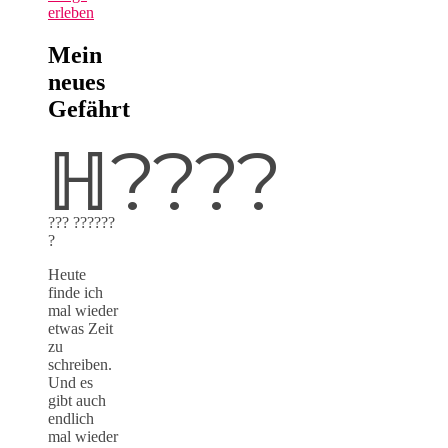
erleben
Mein
neues
Gefährt
ℍ????
??? ??????
?
Heute
finde ich
mal wieder
etwas Zeit
zu
schreiben.
Und es
gibt auch
endlich
mal wieder