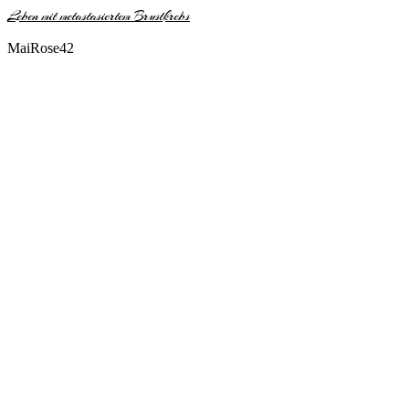
Leben mit metastasiertem Brustkrebs
MaiRose42