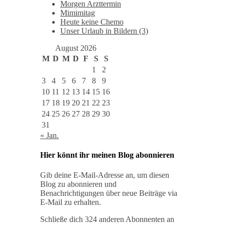
Morgen Arzttermin
Mimimitag
Heute keine Chemo
Unser Urlaub in Bildern (3)
August 2026
M
D
M
D
F
S
S
1
2
3
4
5
6
7
8
9
10
11
12
13
14
15
16
17
18
19
20
21
22
23
24
25
26
27
28
29
30
31
« Jan.
Hier könnt ihr meinen Blog abonnieren
Gib deine E-Mail-Adresse an, um diesen
Blog zu abonnieren und
Benachrichtigungen über neue Beiträge via
E-Mail zu erhalten.
Schließe dich 324 anderen Abonnenten an