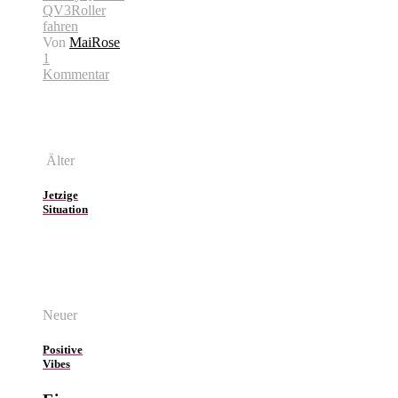
QV3
Roller
fahren
Von
MaiRose
1
Kommentar
Älter
Jetzige
Situation
Neuer
Positive
Vibes