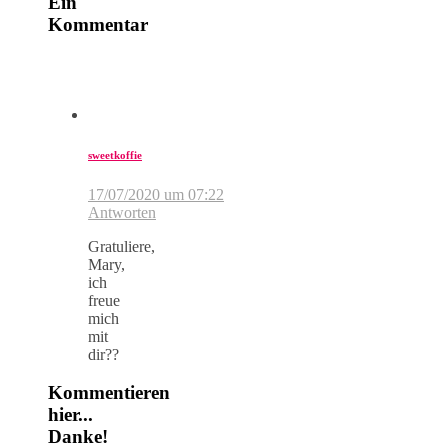
Ein
Kommentar
sweetkoffie
17/07/2020 um 07:22
Antworten
Gratuliere,
Mary,
ich
freue
mich
mit
dir??
Kommentieren
hier...
Danke!