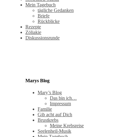
Mein Tagebuch
tägliche Gedanken
Briefe
Rückblicke
Rezepte
Zöliakie
Diskussionsrunde
Marys Blog
Mary’s Blog
Das bin ich…
Impressum
Familie
Gib acht auf Dich
Brustkrebs
Meine Krebsreise
Seelenheil-Musik
Mein Tagebuch