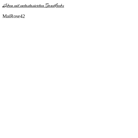
Leben mit metastasiertem Brustkrebs
MaiRose42