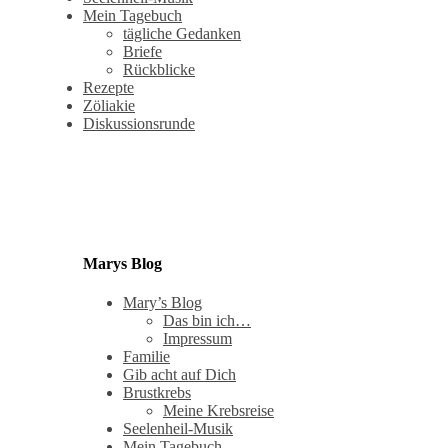
Mein Tagebuch
tägliche Gedanken
Briefe
Rückblicke
Rezepte
Zöliakie
Diskussionsrunde
Marys Blog
Mary’s Blog
Das bin ich…
Impressum
Familie
Gib acht auf Dich
Brustkrebs
Meine Krebsreise
Seelenheil-Musik
Mein Tagebuch