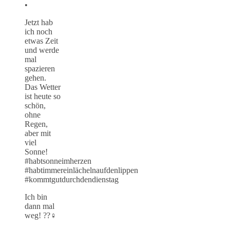
•
Jetzt hab
ich noch
etwas Zeit
und werde
mal
spazieren
gehen.
Das Wetter
ist heute so
schön,
ohne
Regen,
aber mit
viel
Sonne!
#habtsonneimherzen
#habtimmereinlächelnaufdenlippen
#kommtgutdurchdendienstag
Ich bin
dann mal
weg! ??‍♀️