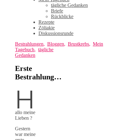
tägliche Gedanken
Briefe
Rückblicke
Rezepte
Zöliakie
Diskussionsrunde
Bestrahlungen
,
Bloggen
,
Brustkrebs
,
Mein
Tagebuch
,
tägliche
Gedanken
Erste
Bestrahlung…
H
allo meine
Lieben ?
Gestern
war meine
erste