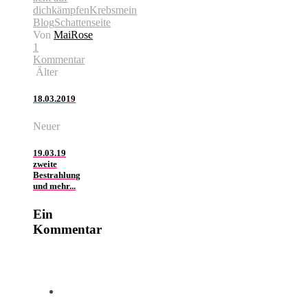
dich
kämpfen
Krebs
mein
Blog
Schattenseite
Von
MaiRose
1
Kommentar
Älter
18.03.2019
Neuer
19.03.19
zweite
Bestrahlung
und mehr...
Ein
Kommentar