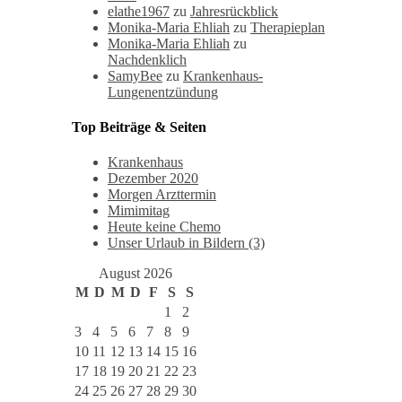
elathe1967
zu
Jahresrückblick
Monika-Maria Ehliah
zu
Therapieplan
Monika-Maria Ehliah
zu
Nachdenklich
SamyBee
zu
Krankenhaus-
Lungenentzündung
Top Beiträge & Seiten
Krankenhaus
Dezember 2020
Morgen Arzttermin
Mimimitag
Heute keine Chemo
Unser Urlaub in Bildern (3)
August 2026
M
D
M
D
F
S
S
1
2
3
4
5
6
7
8
9
10
11
12
13
14
15
16
17
18
19
20
21
22
23
24
25
26
27
28
29
30