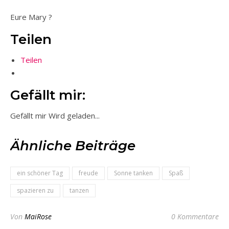
Eure Mary ?
Teilen
Teilen
Gefällt mir:
Gefällt mir
Wird geladen...
Ähnliche Beiträge
ein schöner Tag
freude
Sonne tanken
Spaß
spazieren zu
tanzen
Von
MaiRose
0 Kommentare