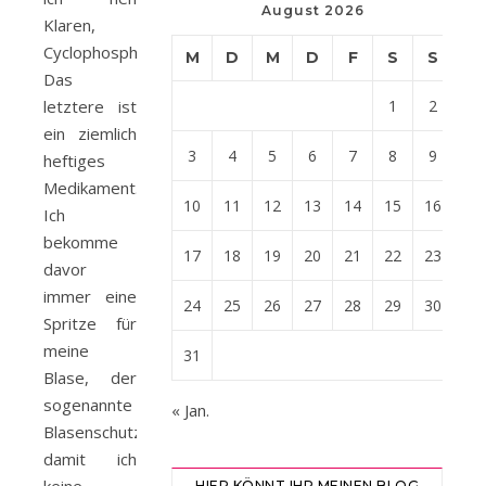
August 2026
Klaren,
Cyclophosphamid.
M
D
M
D
F
S
S
Das
letztere ist
1
2
ein ziemlich
3
4
5
6
7
8
9
heftiges
Medikament.
10
11
12
13
14
15
16
Ich
bekomme
17
18
19
20
21
22
23
davor
immer eine
24
25
26
27
28
29
30
Spritze für
meine
31
Blase, der
sogenannte
« Jan.
Blasenschutz,
damit ich
HIER KÖNNT IHR MEINEN BLOG