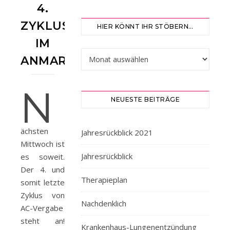
4.
ZYKLUS
HIER KÖNNT IHR STÖBERN…
IM
Hier könnt ihr stöbern…
ANMARSCH
N
NEUESTE BEITRÄGE
ächsten
Jahresrückblick 2021
Mittwoch ist
Jahresrückblick
es soweit.
Der 4. und
Therapieplan
somit letzte
Zyklus von
Nachdenklich
AC-Vergabe
steht an!
Krankenhaus-Lungenentzündung