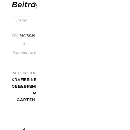
Beiträge
Chemo
Von
MaiRose
4
Kommentare
ÄLTER
NEUER
KRÄFTE
MEINE
GELASSEN
BLUMEN
IM
GARTEN
4