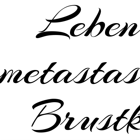
Leben
metastas
Brustk