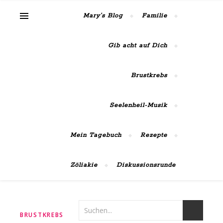
MaiRose42
Mary’s Blog
Familie
Gib acht auf Dich
Brustkrebs
Seelenheil-Musik
Mein Tagebuch
Rezepte
Zöliakie
Diskussionsrunde
,
,
,
BRUSTKREBS
CHEMOTHERAPIE
KRANK
KREBS