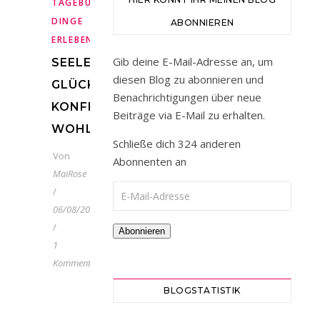
,
TAGEBUCH
SCHÖNE
DINGE
ABONNIEREN
,
ERLEBEN
URLAUB
Gib deine E-Mail-Adresse an, um
SEELENMOMENTE-
diesen Blog zu abonnieren und
GLÜCKSMOMENTE-
Benachrichtigungen über neue
KONFETTIMOMENTE-
Beiträge via E-Mail zu erhalten.
WOHLFÜHLMOMENTE
Schließe dich 324 anderen
Von
Abonnenten an
MaiRose
E-Mail-Adresse
/
06/08/2021
/
Abonnieren
1
Kommentar
I
hr
BLOGSTATISTIK
Lieben