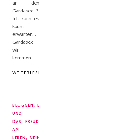
an den
Gardasee ?.
Ich kann es
kaum
erwarten…
Gardasee
wir
kommen.
WEITERLESEN
,
BLOGGEN
DIES
UND
,
DAS
FREUDE
AM
,
LEBEN
MEIN