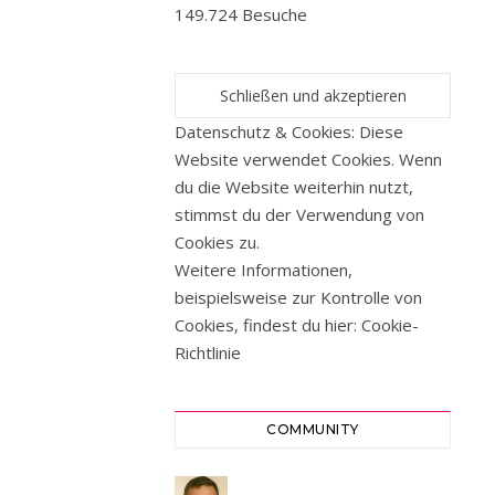
💖
149.724 Besuche
Ein
paar
Tage
Auszeit
Datenschutz & Cookies: Diese
bewirken
Website verwendet Cookies. Wenn
so
du die Website weiterhin nutzt,
einiges.
stimmst du der Verwendung von
es
Cookies zu.
geht
Weitere Informationen,
mir
beispielsweise zur Kontrolle von
wieder
Cookies, findest du hier:
Cookie-
ein
Richtlinie
kleines
Stück
besser.
COMMUNITY
Seit
Montag