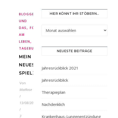
,
HIER KÖNNT IHR STÖBERN…
BLOGGEN
DIES
UND
,
,
,
Hier könnt ihr stöbern…
DAS
FOTOGRAFIEREN
FOTOKAMERA
FREUDE
AM
,
LEBEN
MEIN
,
TAGEBUCH
URLAUB
NEUESTE BEITRÄGE
MEIN
NEUES
Jahresrückblick 2021
SPIELZEUG
Jahresrückblick
Von
MaiRose
Therapieplan
/
13/08/2021
Nachdenklich
/
3
Krankenhaus-Lungenentzündung