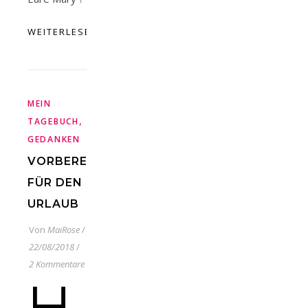
WEITERLESEN
MEIN
,
TAGEBUCH
TÄGLICHE
GEDANKEN
VORBEREITUNGEN
FÜR DEN
URLAUB
Von
MaiRose
/
22/08/2018
/
2 Kommentare
H