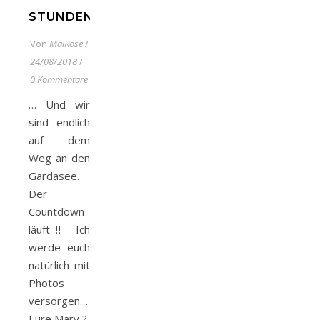
STUNDEN
Von
MaiRose
/
24/08/2018
/
0 Kommentare
… Und wir
sind endlich
auf dem
Weg an den
Gardasee.
Der
Countdown
läuft‼️ Ich
werde euch
natürlich mit
Photos
versorgen…
Eure Mary ?