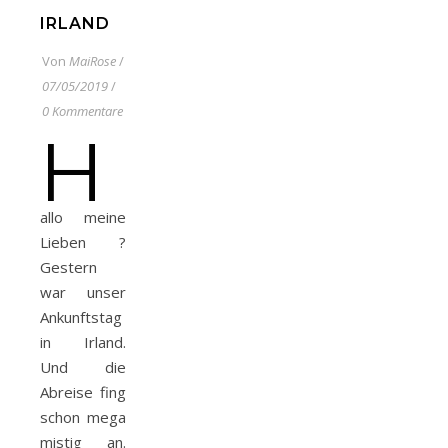
IRLAND
Von
MaiRose
/
07/05/2019
/
0 Kommentare
H
allo meine
Lieben ?
Gestern
war unser
Ankunftstag
in Irland.
Und die
Abreise fing
schon mega
mistig an.