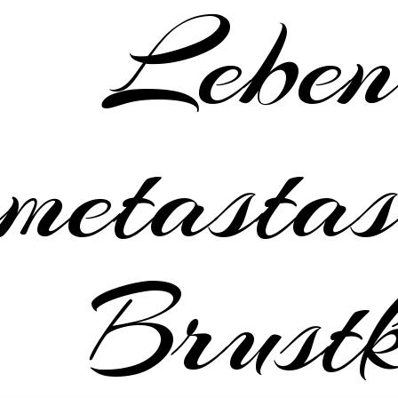
Leben
metastas
Brustk