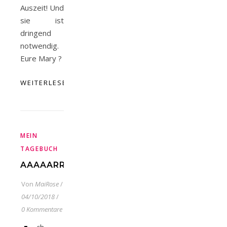
Auszeit! Und
sie ist
dringend
notwendig.
Eure Mary ?
WEITERLESEN
MEIN
TAGEBUCH
AAAAARRRRRGGGGGG…..
Von
MaiRose
/
04/10/2018
/
0 Kommentare