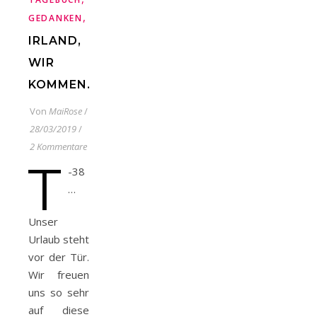
,
GEDANKEN
URLAUB
IRLAND,
WIR
KOMMEN…
Von
MaiRose
/
28/03/2019
/
2 Kommentare
T
-38
…
Unser
Urlaub steht
vor der Tür.
Wir freuen
uns so sehr
auf diese