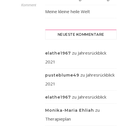
Kommentare
♥︎
Meine kleine heile Welt
𝕄𝕖𝕚𝕟
𝕟𝕖𝕦𝕖𝕤𝕊𝕡𝕚𝕖𝕝𝕫𝕖𝕦𝕘
♥︎
NEUESTE KOMMENTARE
Hallo
🙋🏼‍♀️
ihr
zu
Jahresrückblick
elathe1967
Lieben
2021
💖
𑁍𑁍𑁍Heute
zu
Jahresrückblick
pusteblume49
zeige
2021
ich
euch
zu
Jahresrückblick
elathe1967
mein
neues
zu
Monika-Maria Ehliah
Spielzeug.
Therapieplan
Habe