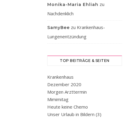
mir
zu
Monika-Maria Ehliah
gestern
Nachdenklich
ein
neues
zu
Krankenhaus-
SamyBee
Objektiv
Lungenentzündung
für
meine
neue
Kamera
TOP BEITRÄGE & SEITEN
gekauft.
Ein
Krankenhaus
sogenanntes
Dezember 2020
#reiseobjektiv!
Morgen Arzttermin
Wer
Mimimitag
sich
Heute keine Chemo
auskennt,
Unser Urlaub in Bildern (3)
weiß
was