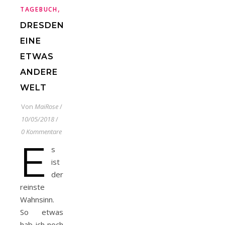
,
TAGEBUCH
URLAUB
DRESDEN,
EINE
ETWAS
ANDERE
WELT
Von
MaiRose
/
10/05/2018
/
0 Kommentare
E
s
ist
der
reinste
Wahnsinn.
So etwas
hab ich noch