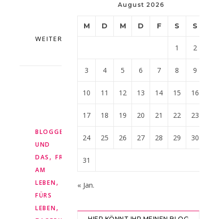
das
August 2026
heißt.Ein…
M
D
M
D
F
S
S
WEITERLESEN
1
2
3
4
5
6
7
8
9
10
11
12
13
14
15
16
17
18
19
20
21
22
23
,
BLOGGEN
DIES
24
25
26
27
28
29
30
UND
,
DAS
FREUDE
31
AM
,
LEBEN
FREUNDE
« Jan.
FÜRS
,
,
LEBEN
FREUNDSCHAFT
MEIN
HIER KÖNNT IHR MEINEN BLOG