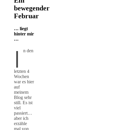
Ein
bewegender
Februar
… liegt
hinter mir
…
I
n den
letzten 4
Wochen
war es hier
auf
meinem
Blog sehr
still. Es ist
viel
passiert…
aber ich
erzähle
mal von