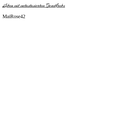
Leben mit metastasiertem Brustkrebs
MaiRose42