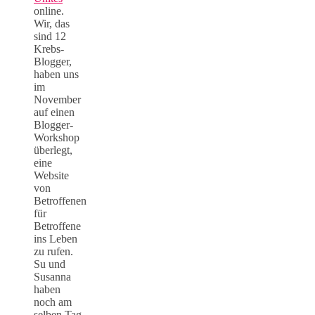
online.
Wir, das
sind 12
Krebs-
Blogger,
haben uns
im
November
auf einen
Blogger-
Workshop
überlegt,
eine
Website
von
Betroffenen
für
Betroffene
ins Leben
zu rufen.
Su und
Susanna
haben
noch am
selben Tag