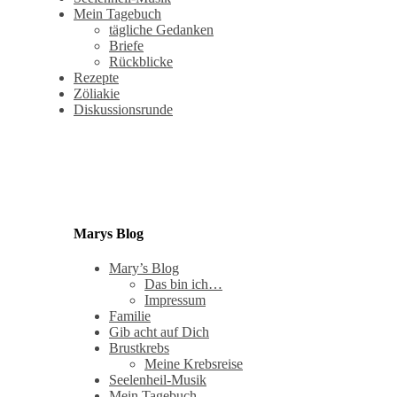
Mein Tagebuch
tägliche Gedanken
Briefe
Rückblicke
Rezepte
Zöliakie
Diskussionsrunde
Marys Blog
Mary’s Blog
Das bin ich…
Impressum
Familie
Gib acht auf Dich
Brustkrebs
Meine Krebsreise
Seelenheil-Musik
Mein Tagebuch