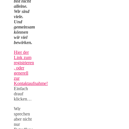
bist nicht
alleine.
Wir sind
viele.
Und
gemeinsam
können
wir viel
bewirken.
Hier der
Link zum
registrieren
, oder
generell
zur
Kontaktaufnahme!
Einfach
drauf
klicken…
Wir
sprechen
aber nicht
nur