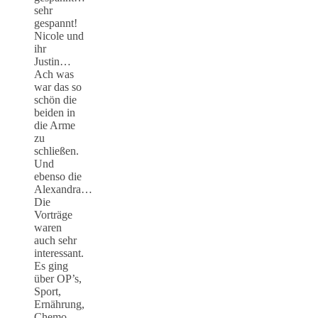
sehr
gespannt!
Nicole und
ihr
Justin…
Ach was
war das so
schön die
beiden in
die Arme
zu
schließen.
Und
ebenso die
Alexandra…
Die
Vorträge
waren
auch sehr
interessant.
Es ging
über OP’s,
Sport,
Ernährung,
Chemo