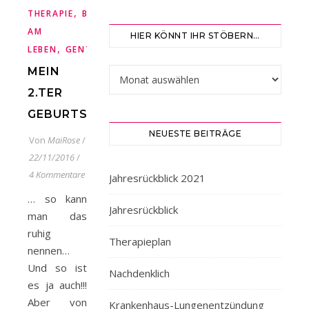
,
,
,
,
THERAPIE
BRUSTKREBS
CHEMOTHERAPIE
FAMILIE
FREU
AM
HIER KÖNNT IHR STÖBERN…
,
,
,
LEBEN
GENTEST
KREBS
OPERATION
MEIN
Hier könnt ihr stöbern…
2.TER
GEBURTSTAG…
NEUESTE BEITRÄGE
Von
MaiRose
/
22/11/2016
/
4 Kommentare
Jahresrückblick 2021
… so kann
Jahresrückblick
man das
ruhig
Therapieplan
nennen…
Und so ist
Nachdenklich
es ja auch!!!
Aber von
Krankenhaus-Lungenentzündung