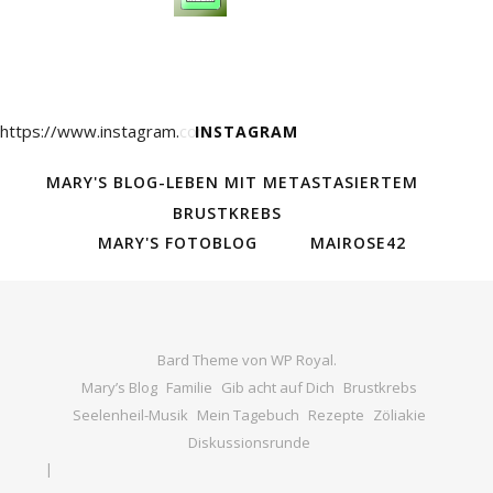
https://www.instagram.com/
INSTAGRAM
MARY'S BLOG-LEBEN MIT METASTASIERTEM
BRUSTKREBS
MARY'S FOTOBLOG
MAIROSE42
Bard Theme von
WP Royal
.
Mary’s Blog
Familie
Gib acht auf Dich
Brustkrebs
Seelenheil-Musik
Mein Tagebuch
Rezepte
Zöliakie
Diskussionsrunde