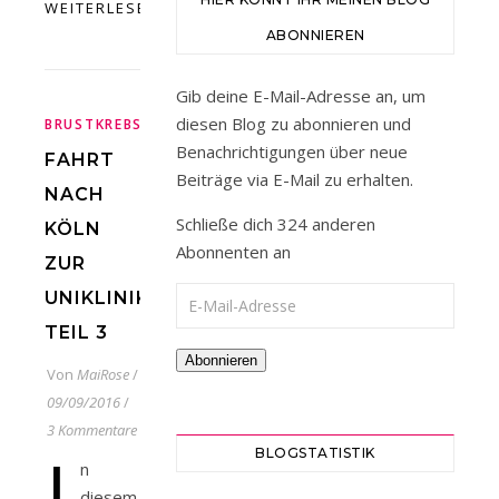
WEITERLESEN
ABONNIEREN
Gib deine E-Mail-Adresse an, um
,
,
,
,
diesen Blog zu abonnieren und
BRUSTKREBS
CHEMOTHERAPIE
GENTEST
KRANK
KREBS
Benachrichtigungen über neue
FAHRT
Beiträge via E-Mail zu erhalten.
NACH
Schließe dich 324 anderen
KÖLN
Abonnenten an
ZUR
E-Mail-Adresse
UNIKLINIK,
TEIL 3
Abonnieren
Von
MaiRose
/
09/09/2016
/
3 Kommentare
I
BLOGSTATISTIK
n
diesem