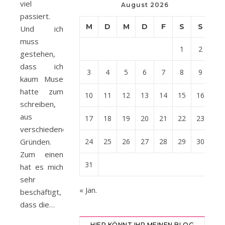
viel
August 2026
passiert.
M
D
M
D
F
S
S
Und ich
muss
1
2
gestehen,
dass ich
3
4
5
6
7
8
9
kaum Muse
hatte zum
10
11
12
13
14
15
16
schreiben,
aus
17
18
19
20
21
22
23
verschiedenen
Gründen.
24
25
26
27
28
29
30
Zum einen
31
hat es mich
sehr
« Jan.
beschäftigt,
dass die…
HIER KÖNNT IHR MEINEN BLOG