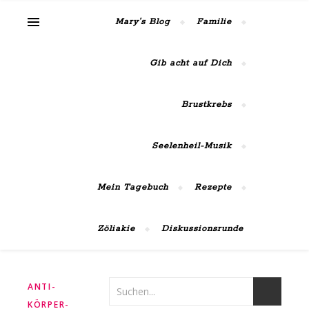
MaiRose42
Mary’s Blog
Familie
Gib acht auf Dich
Brustkrebs
Seelenheil-Musik
Mein Tagebuch
Rezepte
Zöliakie
Diskussionsrunde
ANTI-
KÖRPER-