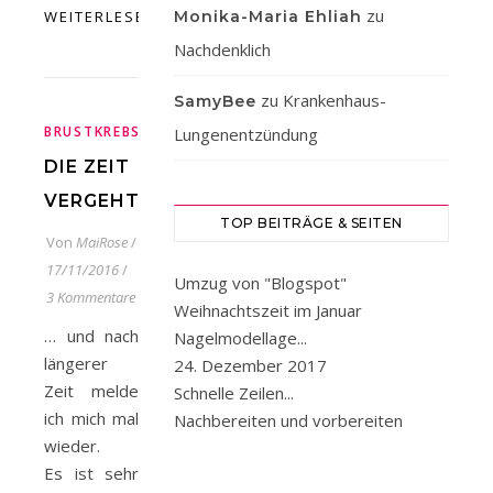
zu
WEITERLESEN
Monika-Maria Ehliah
Nachdenklich
zu
Krankenhaus-
SamyBee
,
,
,
,
BRUSTKREBS
CHEMOTHERAPIE
GENTEST
KREBS
OPERA
Lungenentzündung
DIE ZEIT
VERGEHT…
TOP BEITRÄGE & SEITEN
Von
MaiRose
/
17/11/2016
/
Umzug von "Blogspot"
3 Kommentare
Weihnachtszeit im Januar
… und nach
Nagelmodellage...
längerer
24. Dezember 2017
Zeit melde
Schnelle Zeilen...
ich mich mal
Nachbereiten und vorbereiten
wieder.
Es ist sehr