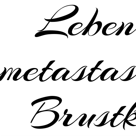
Leben
metastas
Brustk