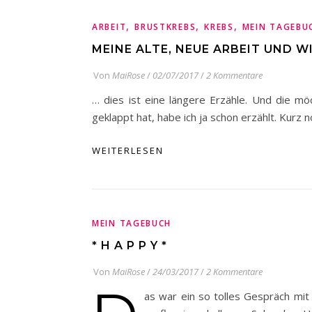
,
,
,
ARBEIT
BRUSTKREBS
KREBS
MEIN TAGEBU
MEINE ALTE, NEUE ARBEIT UND W
Von
MaiRose
/
02/07/2017
/
2 Kommentare
… dies ist eine längere Erzähle. Und die mö
geklappt hat, habe ich ja schon erzählt. Kurz 
WEITERLESEN
MEIN TAGEBUCH
* H A P P Y *
Von
MaiRose
/
24/03/2017
/
2 Kommentare
as war ein so tolles Gespräch mi