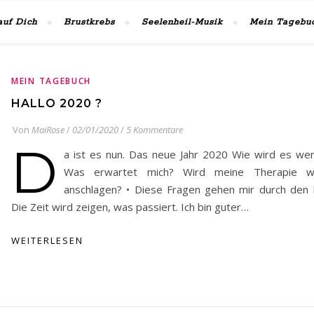
auf Dich
Brustkrebs
Seelenheil-Musik
Mein Tagebu
MEIN TAGEBUCH
HALLO 2020 ?
Von
MaiRose
/
02/01/2020
/
5 Kommentare
D
a ist es nun. Das neue Jahr 2020 Wie wird es we
Was erwartet mich? Wird meine Therapie we
anschlagen? • Diese Fragen gehen mir durch den 
Die Zeit wird zeigen, was passiert. Ich bin guter…
WEITERLESEN