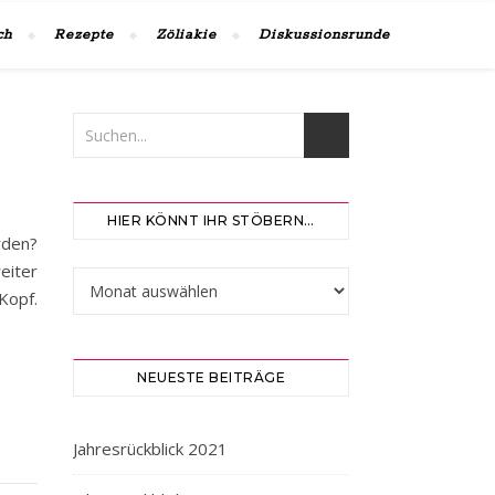
ch
Rezepte
Zöliakie
Diskussionsrunde
HIER KÖNNT IHR STÖBERN…
rden?
iter
Hier könnt ihr stöbern…
Kopf.
NEUESTE BEITRÄGE
Jahresrückblick 2021