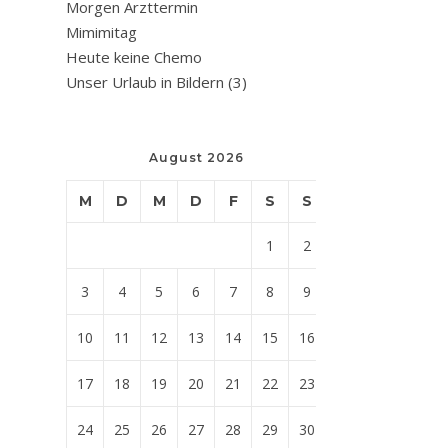
Morgen Arzttermin
Mimimitag
Heute keine Chemo
Unser Urlaub in Bildern (3)
August 2026
M
D
M
D
F
S
S
1
2
3
4
5
6
7
8
9
10
11
12
13
14
15
16
17
18
19
20
21
22
23
24
25
26
27
28
29
30