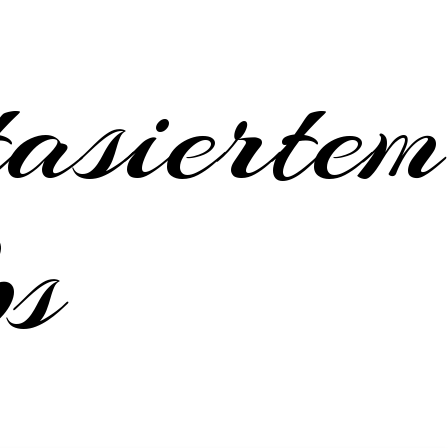
asiertem
bs