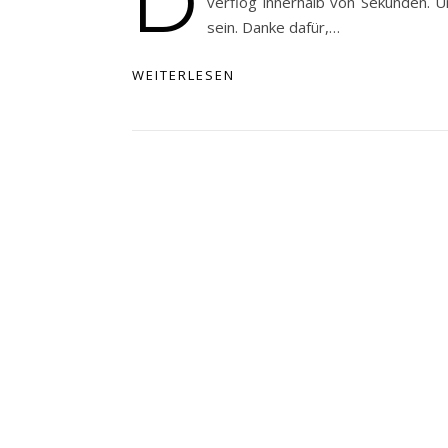
D
verflog innerhalb von Sekunden. U
sein. Danke dafür,…
WEITERLESEN