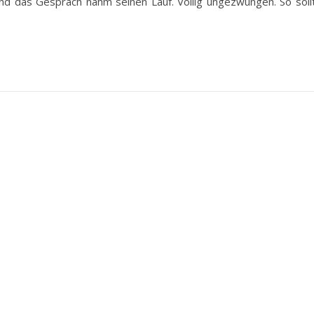
nd das Gespräch nahm seinen Lauf. Völlig ungezwungen. So soll