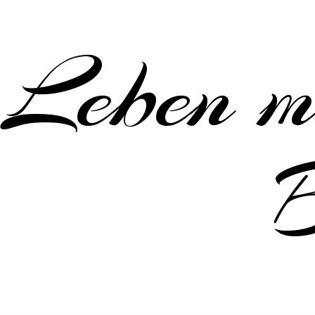
Leben m
B