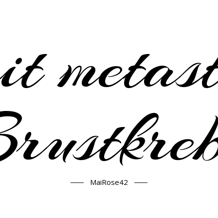
it metast
rustkre
MaiRose42