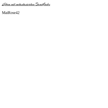
Leben mit metastasiertem Brustkrebs
MaiRose42