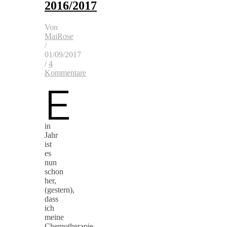
2016/2017
Von
MaiRose
/
01/09/2017
/
4
Kommentare
E
in
Jahr
ist
es
nun
schon
her,
(gestern),
dass
ich
meine
Chemotherapie