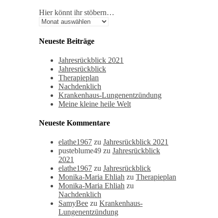
Hier könnt ihr stöbern…
Neueste Beiträge
Jahresrückblick 2021
Jahresrückblick
Therapieplan
Nachdenklich
Krankenhaus-Lungenentzündung
Meine kleine heile Welt
Neueste Kommentare
elathe1967
zu
Jahresrückblick 2021
pusteblume49
zu
Jahresrückblick
2021
elathe1967
zu
Jahresrückblick
Monika-Maria Ehliah
zu
Therapieplan
Monika-Maria Ehliah
zu
Nachdenklich
SamyBee
zu
Krankenhaus-
Lungenentzündung