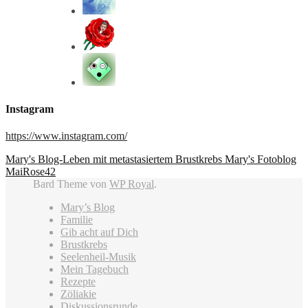
Instagram
https://www.instagram.com/
Mary's Blog-Leben mit metastasiertem Brustkrebs
Mary's Fotoblog
MaiRose42
Bard Theme von
WP Royal
.
Mary’s Blog
Familie
Gib acht auf Dich
Brustkrebs
Seelenheil-Musik
Mein Tagebuch
Rezepte
Zöliakie
Diskussionsrunde