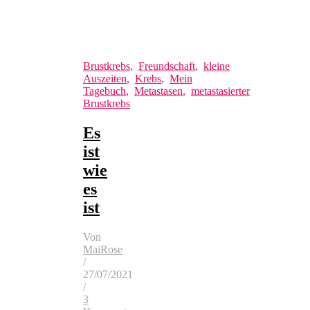
Brustkrebs
,
Freundschaft
,
kleine
Auszeiten
,
Krebs
,
Mein
Tagebuch
,
Metastasen
,
metastasierter
Brustkrebs
Es
ist
wie
es
ist
Von
MaiRose
/
27/07/2021
/
3