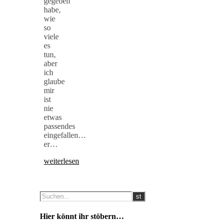
gegeben
habe,
wie
so
viele
es
tun,
aber
ich
glaube
mir
ist
nie
etwas
passendes
eingefallen…
er…
weiterlesen
Hier könnt ihr stöbern…