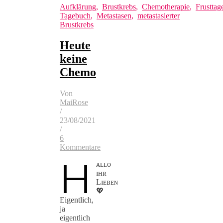
Aufklärung
,
Brustkrebs
,
Chemotherapie
,
Frusttag
Tagebuch
,
Metastasen
,
metastasierter
Brustkrebs
Heute
keine
Chemo
Von
MaiRose
/
23/08/2021
/
6
Kommentare
H
ᴀʟʟᴏ
ɪʜʀ
Lɪᴇʙᴇɴ
💖
Eigentlich,
ja
eigentlich