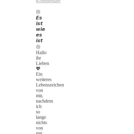
Kommentare
𑁍
𝙀𝙨
𝙞𝙨𝙩
𝙬𝙞𝙚
𝙚𝙨
𝙞𝙨𝙩
𑁍
Hallo
ihr
Lieben
💖
Ein
weiteres
Lebenszeichen
von
mir,
nachdem
ich
so
lange
nichts
von
mir