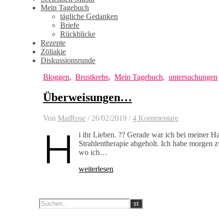
Mein Tagebuch
tägliche Gedanken
Briefe
Rückblicke
Rezepte
Zöliakie
Diskussionsrunde
Bloggen
,
Brustkrebs
,
Mein Tagebuch
,
untersuchungen
Überweisungen…
Von
MaiRose
/
26/02/2019
/
4 Kommentare
H
i ihr Lieben. ?? Gerade war ich bei meiner H
Strahlentherapie abgeholt. Ich habe morgen 
wo ich…
weiterlesen