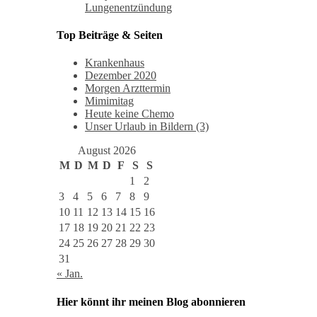
Lungenentzündung
Top Beiträge & Seiten
Krankenhaus
Dezember 2020
Morgen Arzttermin
Mimimitag
Heute keine Chemo
Unser Urlaub in Bildern (3)
August 2026
M
D
M
D
F
S
S
1
2
3
4
5
6
7
8
9
10
11
12
13
14
15
16
17
18
19
20
21
22
23
24
25
26
27
28
29
30
31
« Jan.
Hier könnt ihr meinen Blog abonnieren