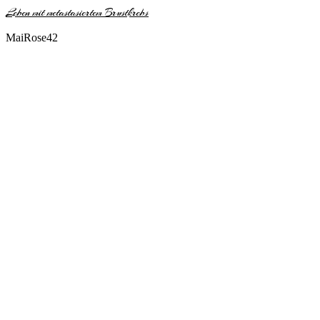
Leben mit metastasiertem Brustkrebs
MaiRose42