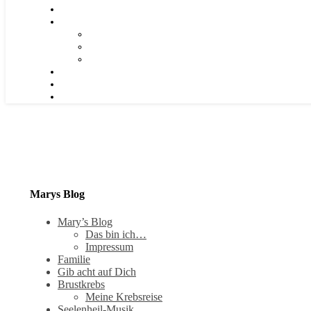
Marys Blog
Mary’s Blog
Das bin ich…
Impressum
Familie
Gib acht auf Dich
Brustkrebs
Meine Krebsreise
Seelenheil-Musik