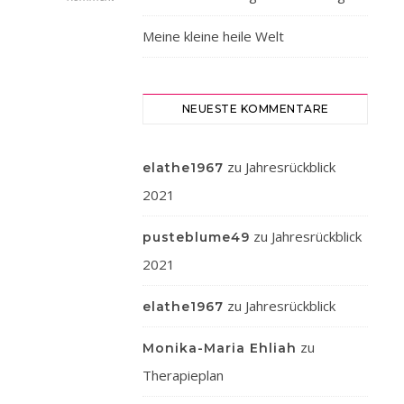
H
allo
Meine kleine heile Welt
ihr
Lieben
?
NEUESTE KOMMENTARE
Es
gibt
da
zu
Jahresrückblick
elathe1967
eine
2021
tolle
Aktion
zu
Jahresrückblick
pusteblume49
von
2021
den
lieben
zu
Jahresrückblick
elathe1967
Mammomädels
(Instagram)
zu
Monika-Maria Ehliah
oder
Therapieplan
auch