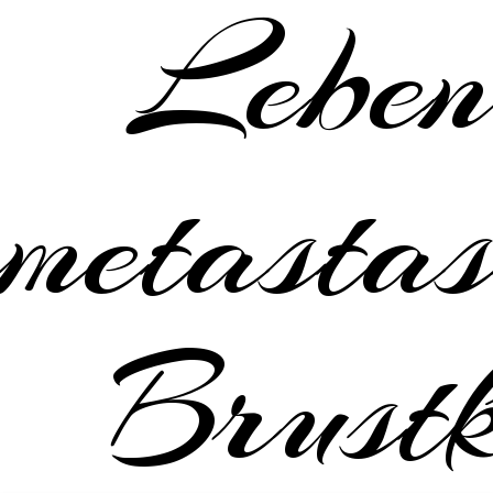
Leben
metastas
Brustk