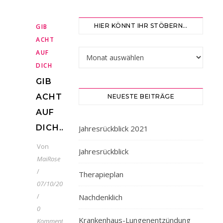
HIER KÖNNT IHR STÖBERN…
GIB
ACHT
Hier könnt ihr stöbern…
AUF
DICH
GIB
ACHT
NEUESTE BEITRÄGE
AUF
DICH…
Jahresrückblick 2021
Von
Jahresrückblick
MaiRose
/
Therapieplan
07/10/2019
/
Nachdenklich
0
Krankenhaus-Lungenentzündung
Kommentare